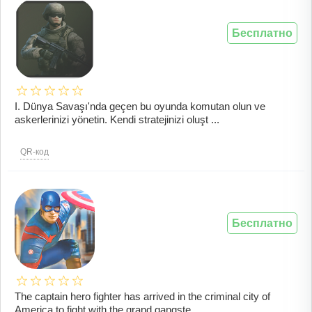
Бесплатно
I. Dünya Savaşı'nda geçen bu oyunda komutan olun ve
askerlerinizi yönetin. Kendi stratejinizi oluşt ...
QR-код
Бесплатно
The captain hero fighter has arrived in the criminal city of
America to fight with the grand gangste ...