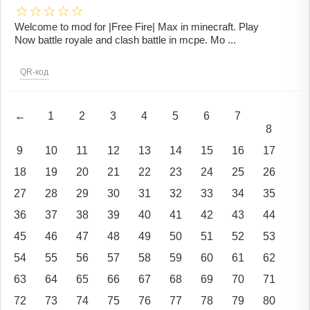
Welcome to mod for |Free Fire| Max in minecraft. Play
Now battle royale and clash battle in mcpe. Mo ...
QR-код
←
1
2
3
4
5
6
7
8
9
10
11
12
13
14
15
16
17
18
19
20
21
22
23
24
25
26
27
28
29
30
31
32
33
34
35
36
37
38
39
40
41
42
43
44
45
46
47
48
49
50
51
52
53
54
55
56
57
58
59
60
61
62
63
64
65
66
67
68
69
70
71
72
73
74
75
76
77
78
79
80