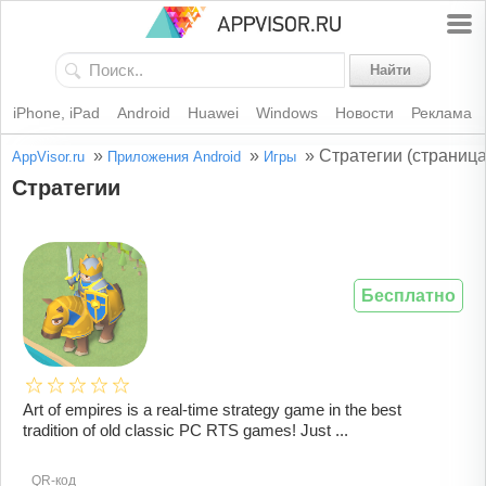
Найти
iPhone, iPad
Android
Huawei
Windows
Новости
Реклама
»
»
»
Стратегии (страница
AppVisor.ru
Приложения Android
Игры
Стратегии
Бесплатно
Art of empires is a real-time strategy game in the best
tradition of old classic PC RTS games! Just ...
QR-код