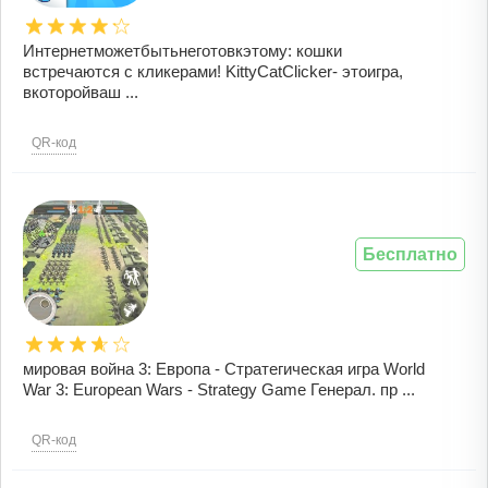
Интернетможетбытьнеготовкэтому: кошки
встречаются с кликерами! KittyCatClicker- этоигра,
вкоторойваш ...
QR-код
Бесплатно
мировая война 3: Европа - Стратегическая игра World
War 3: European Wars - Strategy Game Генерал. пр ...
QR-код