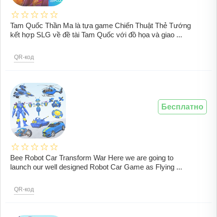
Tam Quốc Thần Ma là tựa game Chiến Thuật Thẻ Tướng
kết hợp SLG về đề tài Tam Quốc với đồ họa và giao ...
QR-код
Бесплатно
Bee Robot Car Transform War Here we are going to
launch our well designed Robot Car Game as Flying ...
QR-код