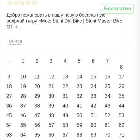
Бесплатно
Добро пожаловать в нашу новую бесплатную
оффлайн игру «Moto Stunt Dirt Bike | Stunt Master Bike
GT R ...
QR-код
←
1
2
3
4
5
6
7
8
9
10
11
12
13
14
15
16
17
18
19
20
21
22
23
24
25
26
27
28
29
30
31
32
33
34
35
36
37
38
39
40
41
42
43
44
45
46
47
48
49
50
51
52
53
54
55
56
57
58
59
60
61
62
63
64
65
66
67
68
69
70
71