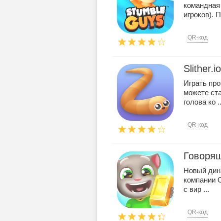
командная 
игроков). П
QR-код
Slither.io
Играть про
можете ст
голова ко ..
QR-код
Говорящ
Новый дин
компании O
с вир ...
QR-код