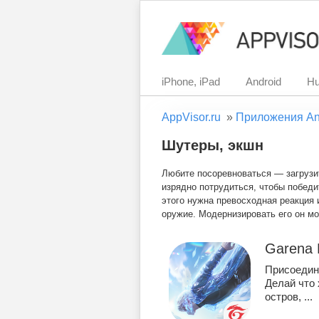
iPhone, iPad
Android
Hu
AppVisor.ru
»
Приложения An
Шутеры, экшн
Любите посоревноваться — загрузит
изрядно потрудиться, чтобы победи
этого нужна превосходная реакция 
оружие. Модернизировать его он мо
Garena F
Присоединя
Делай что 
остров, ...