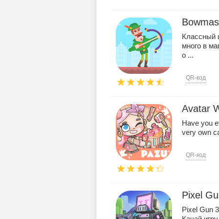
Bowmas
Классный ц
много в ма
о ...
QR-код
Avatar 
Have you ev
very own ca
QR-код
Pixel G
Pixel Gun 
Качай игру