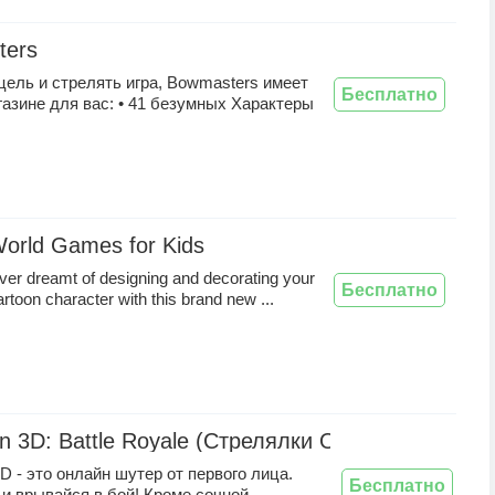
ters
ель и стрелять игра, Bowmasters имеет
Бесплатно
газине для вас: • 41 безумных Характеры
World Games for Kids
er dreamt of designing and decorating your
Бесплатно
rtoon character with this brand new ...
un 3D: Battle Royale (Стрелялки Онлайн)
3D - это онлайн шутер от первого лица.
Бесплатно
 и врывайся в бой! Кроме сочной