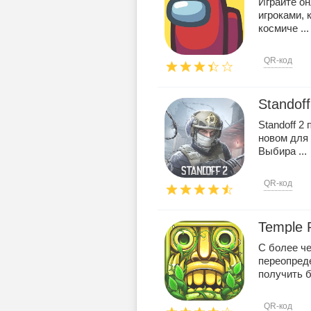
Играйте он
игроками, 
космиче ...
QR-код
Standoff
Standoff 2
новом для 
Выбира ...
QR-код
Temple 
С более че
переопред
получить б
QR-код