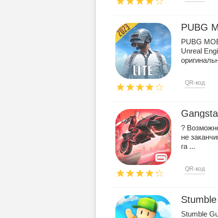
PUBG M
PUBG MOBI
Unreal Eng
оригинальн
QR-код
Gangsta
? Возможн
не заканчи
га ...
QR-код
Stumble 
Stumble G