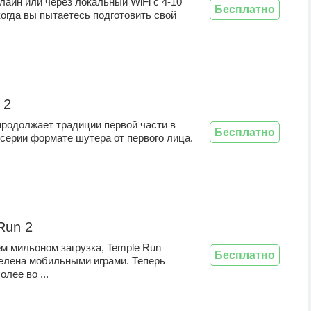
лайн или через локальный WiFi с 4-10
Бесплатно
когда вы пытаетесь подготовить свой
 2
 продолжает традиции первой части в
Бесплатно
серии формате шутера от первого лица.
Run 2
м мильоном загрузка, Temple Run
Бесплатно
елена мобильными играми. Теперь
олее во ...