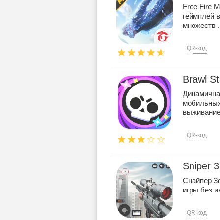
Free Fire 
геймплей 
множеств .
QR-код
Brawl St
Динамична
мобильных 
выживание!
QR-код
Sniper 
Снайпер 3d
игры без и
QR-код