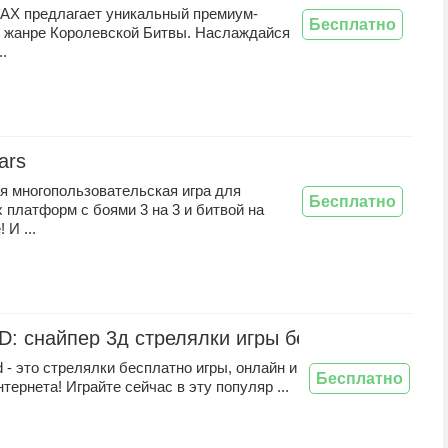
MAX предлагает уникальный премиум-
Бесплатно
в жанре Королевской Битвы. Наслаждайся
..
ars
я многопользовательская игра для
Бесплатно
платформ с боями 3 на 3 и битвой на
 И ...
3D: снайпер 3д стрелялки игры без интернета
 - это стрелялки бесплатно игры, онлайн и
Бесплатно
нтернета! Играйте сейчас в эту популяр ...