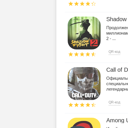
Shadow 
Продолжени
миллионами
2 - ...
QR-код
Call of 
Официальн
специальн
легендарны
QR-код
Among 