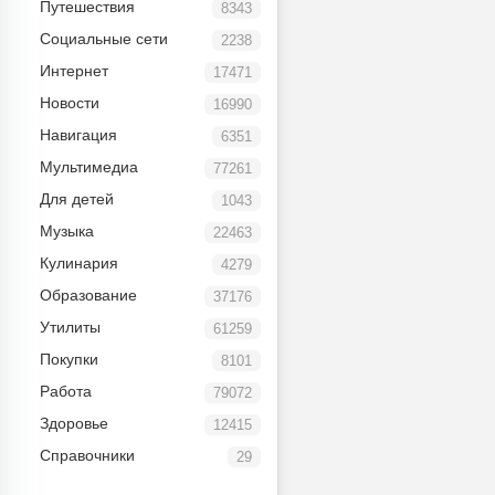
Путешествия
8343
Социальные сети
2238
Интернет
17471
Новости
16990
Навигация
6351
Мультимедиа
77261
Для детей
1043
Музыка
22463
Кулинария
4279
Образование
37176
Утилиты
61259
Покупки
8101
Работа
79072
Здоровье
12415
Справочники
29