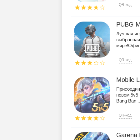
QR-код
PUBG M
Лучшая иг
выбранная
мире!Офици
QR-код
Mobile 
Присоедин
новом 5v5 
Bang Ban ..
QR-код
Garena 