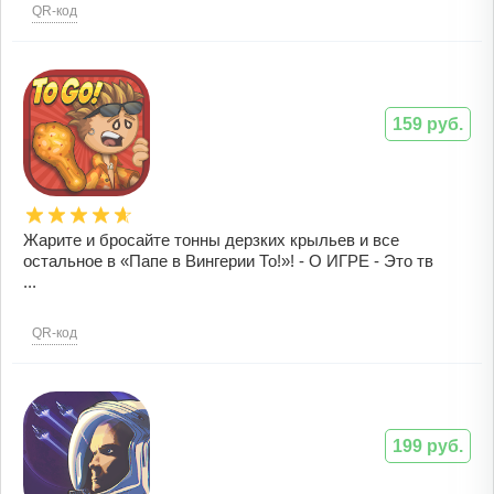
QR-код
159 руб.
Жарите и бросайте тонны дерзких крыльев и все
остальное в «Папе в Вингерии То!»! - О ИГРЕ - Это тв
...
QR-код
199 руб.