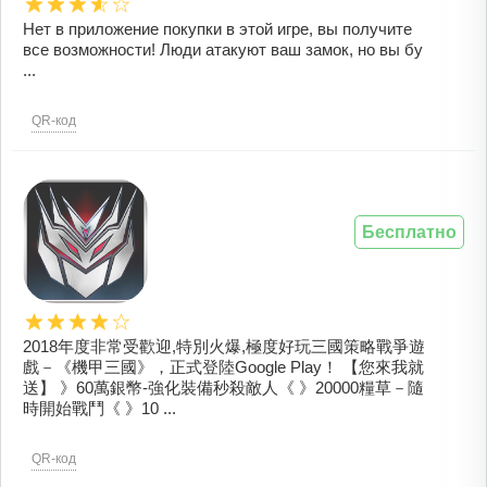
Нет в приложение покупки в этой игре, вы получите
все возможности! Люди атакуют ваш замок, но вы бу
...
QR-код
Бесплатно
2018年度非常受歡迎,特別火爆,極度好玩三國策略戰爭遊
戲－《機甲三國》，正式登陸Google Play！ 【您來我就
送】 》60萬銀幣-強化裝備秒殺敵人《 》20000糧草－隨
時開始戰鬥《 》10 ...
QR-код