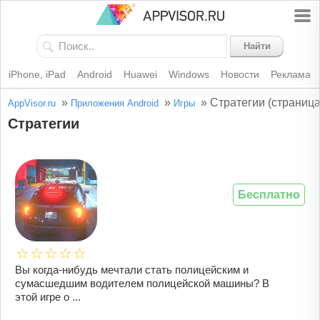
Найти
iPhone, iPad
Android
Huawei
Windows
Новости
Реклама
»
»
»
Стратегии (страница
AppVisor.ru
Приложения Android
Игры
Стратегии
Бесплатно
Вы когда-нибудь мечтали стать полицейским и
сумасшедшим водителем полицейской машины? В
этой игре о ...