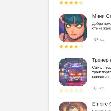
Мини Ca
Добро пожа
стыке жанро
QR-код
Тренер 
Симулятор
транспорт
пассажирск
QR-код
Empire 