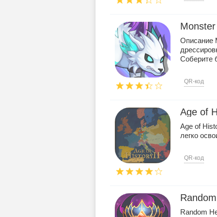
Monster 
Описание M
дрессиров
Соберите б 
QR-код
Age of H
Age of Hist
легко осво
QR-код
Random
Random He