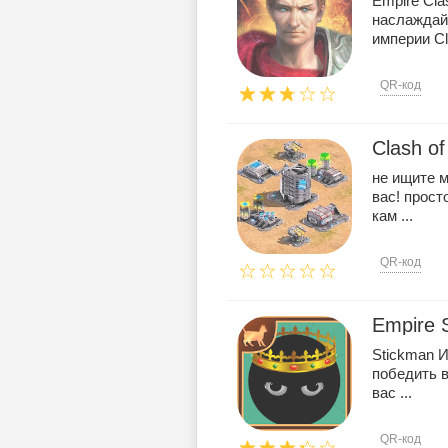
Empire Cla
наслаждай
империи Cla
QR-код
Clash of
не ищите 
вас! прост
кам ...
QR-код
Empire 
Stickman И
победить в
вас ...
QR-код