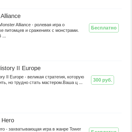
Alliance
onster Alliance - ролевая игра о
Бесплатно
ке питомцев и сражениях с монстрами.
...
istory II Europe
ory II Europe - великая стратегия, которую
300 руб.
ить, но трудно стать мастером.Ваша ц ...
 Hero
ro - захватывающая игра в жанре Tower