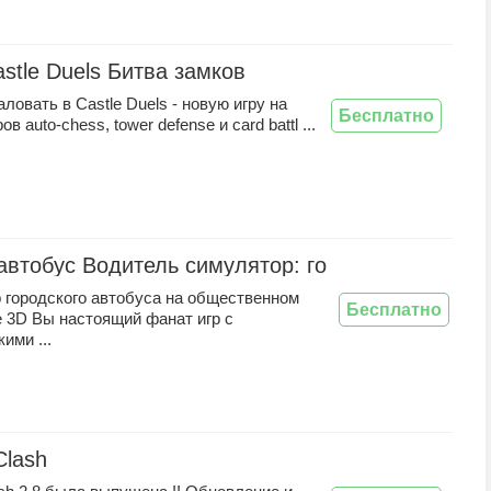
stle Duels Битва замков
ловать в Castle Duels - новую игру на
Бесплатно
в auto-chess, tower defense и card battl ...
автобус Водитель симулятор: городской игры
 городского автобуса на общественном
Бесплатно
е 3D Вы настоящий фанат игр с
ими ...
Clash