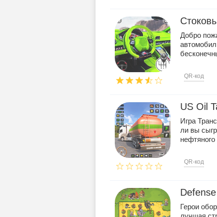
Стоковы
Добро пож
автомобиль
бесконечны
QR-код
US Oil 
Игра Тран
ли вы сыг
нефтяного .
QR-код
Defense
Герои обор
лучшая стр