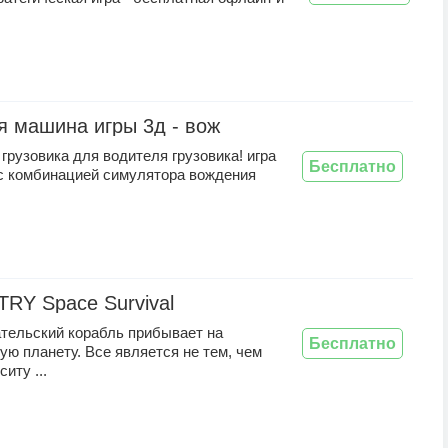
я машина игры 3д - вож
грузовика для водителя грузовика! игра
Бесплатно
 с комбинацией симулятора вождения
RY Space Survival
тельский корабль прибывает на
Бесплатно
ю планету. Все является не тем, чем
ситу ...