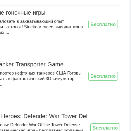
е гоночные игры
аловать в захватывающий опыт
Бесплатно
ных гонок! Stockcar racen выводит жанр
х ...
Tanker Transporter Game
спортер нефтяных танкеров США Готовы
Бесплатно
рать в фантастический 3D-симулятор
..
 Heroes: Defender War Tower Defense
оны: Defender War Offline Tower Defense -
Бесплатно
атегическая игра - бесплатная офлайн-и