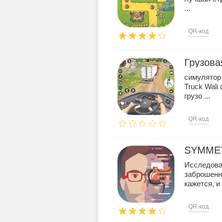
...
QR-код
Грузова
симулятор 
Truck Wali
грузо ...
QR-код
SYMMET
Исследова
заброшенну
кажется, и 
QR-код