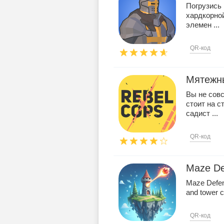
Погрузись 
хардкорной
элемен ...
QR-код
Мятежн
Вы не совс
стоит на с
садист ...
QR-код
Maze De
Maze Defen
and tower c
QR-код