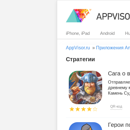
iPhone, iPad
Android
Hu
AppVisor.ru
»
Приложения An
Стратегии
Сага о 
Отправляе
древнему м
Камень Суд
QR-код
Герои п