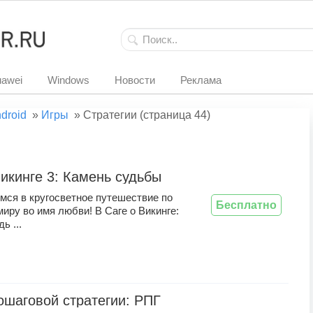
awei
Windows
Новости
Реклама
droid
»
Игры
»
Стратегии (страница 44)
викинге 3: Камень судьбы
мся в кругосветное путешествие по
Бесплатно
иру во имя любви! В Саге о Викинге:
ь ...
ошаговой стратегии: РПГ