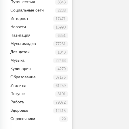
Путешествия
8343
Социальные сети
2238
Интернет
17471
Новости
16990
Навигация
6351
Мультимедиа
77261
Для детей
1043
Музыка
22463
Кулинария
4279
Образование
37176
Утилиты
61259
Покупки
8101
Работа
79072
Здоровье
12415
Справочники
29