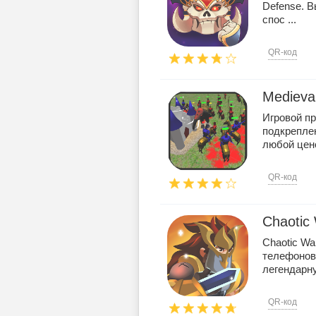
Defense. В
спос ...
QR-код
Medieva
Игровой п
подкрепле
любой ценой
QR-код
Chaotic
Chaotic Wa
телефонов 
легендарну
QR-код