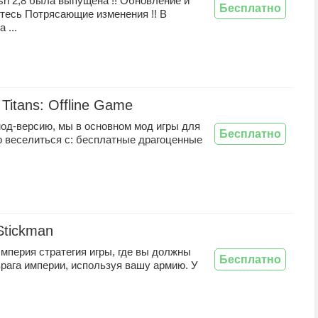
sh 2,8 была выпущена !! Обновление и
Бесплатно
тесь Потрясающие изменения !! В
 ...
 Titans: Offline Game
мод-версию, мы в основном мод игры для
Бесплатно
о веселиться с: бесплатные драгоценные
Stickman
мперия стратегия игры, где вы должны
Бесплатно
рага империи, используя вашу армию. У