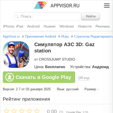
Найти
iPhone, iPad
Android
Huawei
Windows
Новости
Реклама
»
»
»
AppVisor.ru
Приложения Android
Игры
Стратегии
Редактироват
Симулятор АЗС 3D: Gaz
station
от CROSSJUMP STUDIO
Цена:
Бесплатно
Устройства:
Андроид
Скачать в Google Play
QR-код
Версия: 2.7 от 03 декабря 2025
Язык: русский
Размер: -
Рейтинг приложения
0.00
(1)
Google Play: 3.70