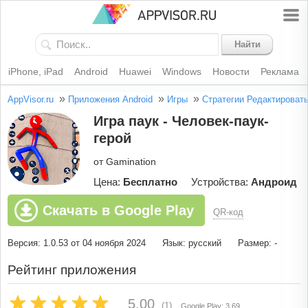
Найти
iPhone, iPad
Android
Huawei
Windows
Новости
Реклама
»
»
»
AppVisor.ru
Приложения Android
Игры
Стратегии
Редактироват
Игра паук - Человек-паук-
герой
от Gamination
Цена:
Бесплатно
Устройства:
Андроид
Скачать в Google Play
QR-код
Версия: 1.0.53 от 04 ноября 2024
Язык: русский
Размер: -
Рейтинг приложения
5.00
(1)
Google Play: 3.69