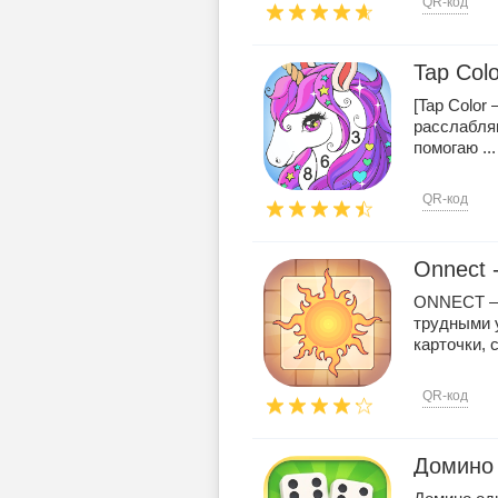
QR-код
Tap Col
[Tap Color
расслабля
помогаю ...
QR-код
Onnect 
ONNECT –
трудными 
карточки, 
QR-код
Домино