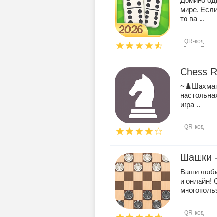
Домино од
мире. Есл
то ва ...
QR-код
Chess R
~♟️Шахмат
настольная
игра ...
QR-код
Шашки -
Ваши люби
и онлайн! 
многопольз
QR-код