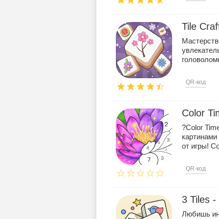
Tile Cra
Мастерство
увлекател
головоломк
QR-код
Color Ti
?Color Tim
картинами
от игры! Co 
QR-код
3 Tiles
Любишь ин