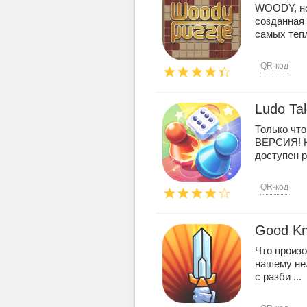
WOODY, но
созданная
самых тепл
QR-код
Ludo Ta
Только ч
ВЕРСИЯ! Н
доступен р
QR-код
Good Kn
Что произ
нашему не
с разби ...