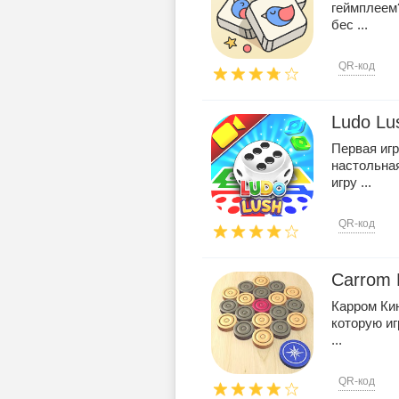
геймплеем?
бес ...
QR-код
Ludo Lu
Первая игр
настольная
игру ...
QR-код
Carrom 
Карром Кин
которую иг
...
QR-код