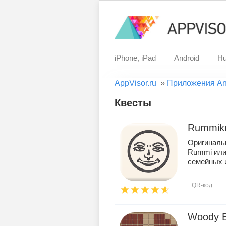
iPhone, iPad
Android
Hu
AppVisor.ru
»
Приложения An
Квесты
Rummik
Оригиналь
Rummi или
семейных иг
QR-код
Woody B