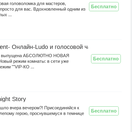
вая головоломка для мастеров,
Бесплатно
 просто для вас. Вдохновленный одним из
ых ...
lent- Онлайн-Ludo и голосовой чат
то выпущена АБСОЛЮТНО НОВАЯ
Бесплатно
овый режим комнаты: в сети уже
ежим ""VIP-КО ...
ight Story
ошло вчера вечером?! Присоединяйся к
Бесплатно
лепому герою, проснувшемуся в темнице