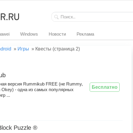
awei
Windows
Новости
Реклама
droid
»
Игры
»
Квесты (страница 2)
ub
ная версия Rummikub FREE (не Rummy,
Бесплатно
 Okey) - одна из самых популярных
р ...
lock Puzzle ®