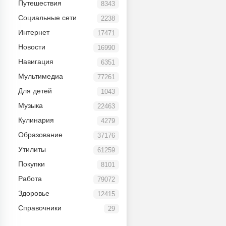
Путешествия
8343
Социальные сети
2238
Интернет
17471
Новости
16990
Навигация
6351
Мультимедиа
77261
Для детей
1043
Музыка
22463
Кулинария
4279
Образование
37176
Утилиты
61259
Покупки
8101
Работа
79072
Здоровье
12415
Справочники
29