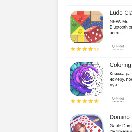
Ludo Cla
NEW: Multi
Bluetooth 
всех ...
QR-код
Colorin
Книжка-рас
номеру, по
луч ...
QR-код
Domino 
Gaple Domi
Индонезии.