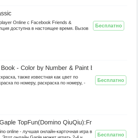
ssic
player Online с Facebook Friends &
Бесплатно
опция доступна в настоящее время. Вызов
g Book - Color by Number & Paint by Number
краска, также известная как цвет по
Бесплатно
краска по номеру, раскраска по номеру, -
Gaple TopFun(Domino QiuQiu):Free dan online
no online - лучшая онлайн-карточная игра в
Бесплатно
 Этот онлайн Gaple может играть 2-4 ч ...