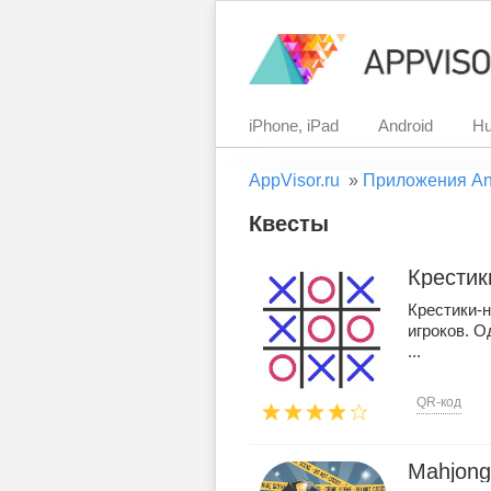
iPhone, iPad
Android
Hu
AppVisor.ru
»
Приложения An
Квесты
Крестик
Крестики-н
игроков. О
...
QR-код
Mahjong