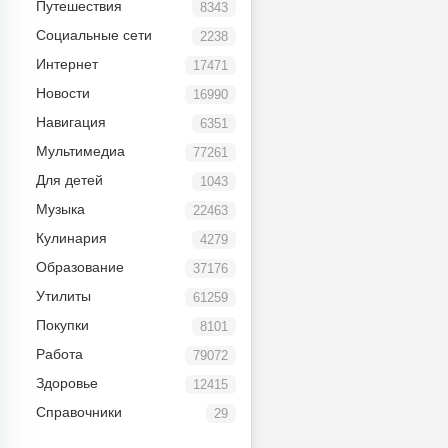
Путешествия
8343
Социальные сети
2238
Интернет
17471
Новости
16990
Навигация
6351
Мультимедиа
77261
Для детей
1043
Музыка
22463
Кулинария
4279
Образование
37176
Утилиты
61259
Покупки
8101
Работа
79072
Здоровье
12415
Справочники
29