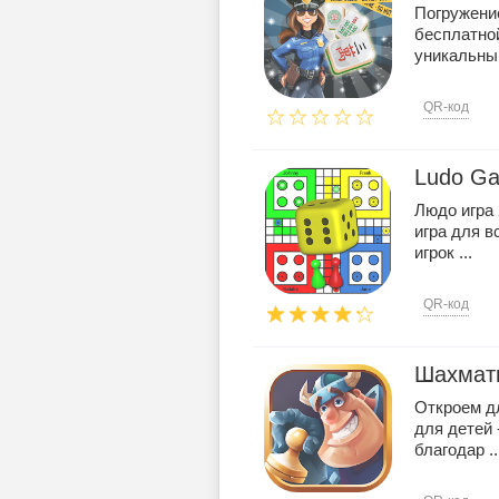
Погружение
бесплатно
уникальны 
QR-код
Ludo G
Людо игра 
игра для в
игрок ...
QR-код
Шахматн
Откроем д
для детей 
благодар ..