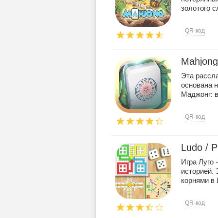
золотого сл
QR-код
Mahjong
Эта рассл
основана н
Маджонг: в
QR-код
Ludo / P
Игра Луго 
историей. 
корнями в И
QR-код