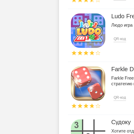
Ludo Fr
Людо игра .
QR-код
Farkle 
Farkle Free
стратегию 
QR-код
Судоку
Хотите от