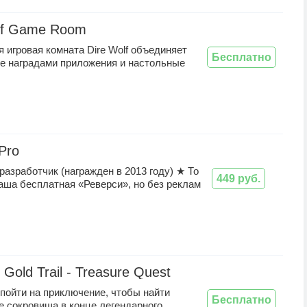
lf Game Room
 игровая комната Dire Wolf объединяет
Бесплатно
е наградами приложения и настольные
Pro
азработчик (награжден в 2013 году) ★ То
449 руб.
наша бесплатная «Реверси», но без реклам
Gold Trail - Treasure Quest
пойти на приключение, чтобы найти
Бесплатно
е сокровища в конце легендарного