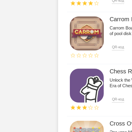
QR-код
Carrom 
Carrom Boar
of pool disk
QR-код
Chess R
Unlock the
Era of Chess
QR-код
Cross Ov