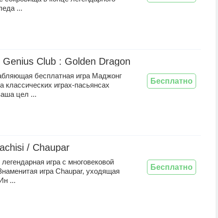
еда ...
 Genius Club : Golden Dragon
абляющая бесплатная игра Маджонг
Бесплатно
а классических играх-пасьянсах
аша цел ...
achisi / Chaupar
- легендарная игра с многовековой
Бесплатно
Знаменитая игра Chaupar, уходящая
н ...