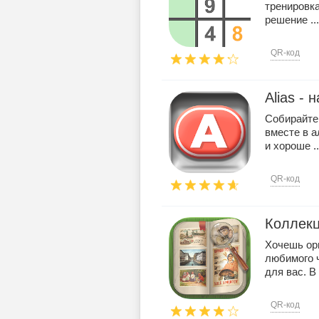
тренировка
решение ...
QR-код
Alias - 
Собирайте 
вместе в а
и хороше ..
QR-код
Коллекц
Хочешь ор
любимого 
для вас. В .
QR-код