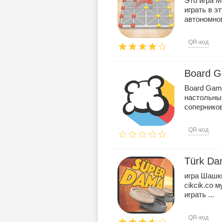
Это игра М
играть в э
автономном
QR-код
Board G
Board Game
настольных
соперников,
QR-код
Türk Da
игра Шашки
cikcik.co 
играть ...
QR-код