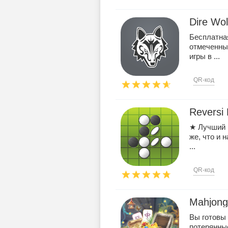
Dire Wo
Бесплатная
отмеченны
игры в ...
QR-код
Reversi 
★ Лучший р
же, что и 
...
QR-код
Mahjong 
Вы готовы 
потерянны