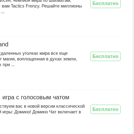
рлсен, чемпион мира по шахматам,
Бесплатно
 вам Tactics Frenzy. Решайте миллионы
...
land
тдаленных уголках мира все еще
Бесплатно
 магия, воплощенная в духах земли,
 при ...
 игра с голосовым чатом
ствуем вас в новой версии классической
Бесплатно
 игры: Домино! Домино Чат включает в