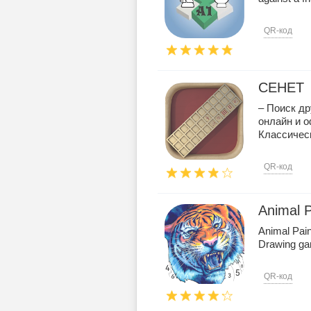
QR-код
СЕНЕТ
– Поиск др
онлайн и о
Классическ
QR-код
Animal 
Animal Pai
Drawing game
QR-код