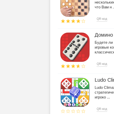
нескольких
что Вам н .
QR-код
Домино
Будете ли 
игровые к
классическ
QR-код
Ludo Cl
Ludo Clima
стратегиче
игроко ...
QR-код