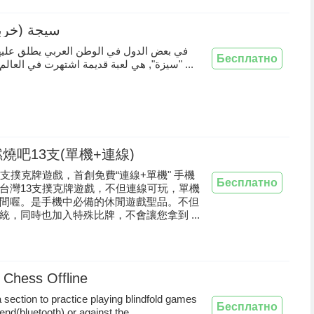
 سيجة (خربقة)
في بعض الدول في الوطن العربي يطلق عليها
Бесплатно
"سيزة", هي لعبة قديمة اشتهرت في العالم العربي, حي ...
燒吧13支(單機+連線)
3支撲克牌遊戲，首創免費“連線+單機" 手機
Бесплатно
台灣13支撲克牌遊戲，不但連線可玩，單機
間喔。是手機中必備的休閒遊戲聖品。不但
統，同時也加入特殊比牌，不會讓您拿到 ...
d Chess Offline
a section to practice playing blindfold games
Бесплатно
iend(bluetooth) or against the ...