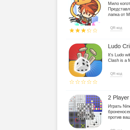
Мило кого
Представл
лапка от Ma
QR-код
Ludo Cr
It's Ludo wi
Clash is a f
QR-код
2 Player
Играть Nin
броненосец
против ваше