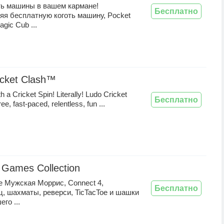
ть машины в вашем кармане!
Бесплатно
яя бесплатную коготь машину, Pocket
gic Cub ...
icket Clash™
th a Cricket Spin! Literally! Ludo Cricket
Бесплатно
ree, fast-paced, relentless, fun ...
 Games Collection
e Мужская Моррис, Connect 4,
Бесплатно
, шахматы, реверси, TicTacToe и шашки
го ...