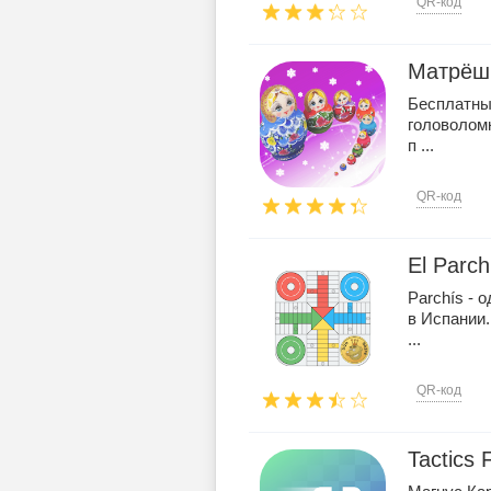
QR-код
Матрёшк
Бесплатные
головоломк
п ...
QR-код
El Parch
Parchís - 
в Испании.
...
QR-код
Tactics