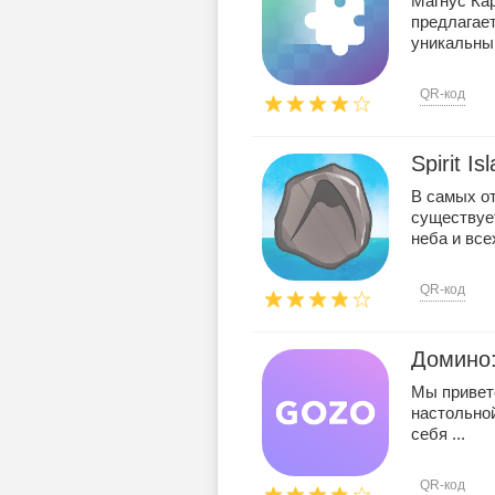
Магнус Ка
предлагает
уникальны 
QR-код
Spirit Is
В самых о
существует
неба и всех
QR-код
Домино:
Мы привет
настольной
себя ...
QR-код