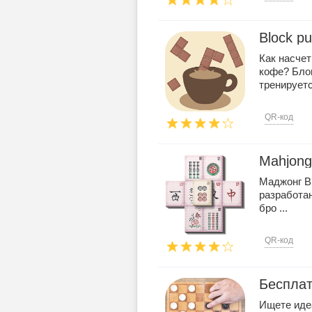
Block pu
Как насче
кофе? Блок
тренируется
QR-код
Mahjong 
Маджонг В 
разработан
бро ...
QR-код
Бесплат
Ищете иде