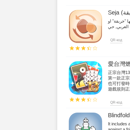
Seja
 "خربقة" او
QR-код
愛台灣燃
正宗台灣1
第一款正宗
也可打發時
遊戲規則正
QR-код
Blindfol
It includes 
against a fr