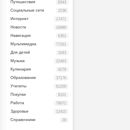
Путешествия
8343
Социальные сети
2238
Интернет
17471
Новости
16990
Навигация
6351
Мультимедиа
77261
Для детей
1043
Музыка
22463
Кулинария
4279
Образование
37176
Утилиты
61259
Покупки
8101
Работа
79072
Здоровье
12415
Справочники
29