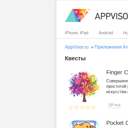
iPhone, iPad
Android
Hu
AppVisor.ru
»
Приложения An
Квесты
Finger C
Совершенн
простотой 
искусства п
QR-код
Pocket 