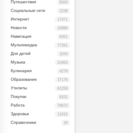
Путешествия
8343
Социальные сети
2238
Интернет
17471
Новости
16990
Навигация
6351
Мультимедиа
77261
Для детей
1043
Музыка
22463
Кулинария
4279
Образование
37176
Утилиты
61259
Покупки
8101
Работа
79072
Здоровье
12415
Справочники
29