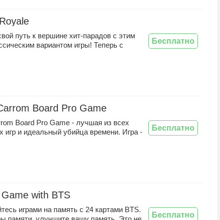
Royale
вой путь к вершине хит-парадов с этим
Бесплатно
ссическим вариантом игры! Теперь с
 Carrom Board Pro Game
rrom Board Pro Game - лучшая из всех
Бесплатно
 игр и идеальный убийца времени. Игра -
 Game with BTS
есь играми на память с 24 картами BTS.
Бесплатно
ры памяти, улучшите вашу память. Это не