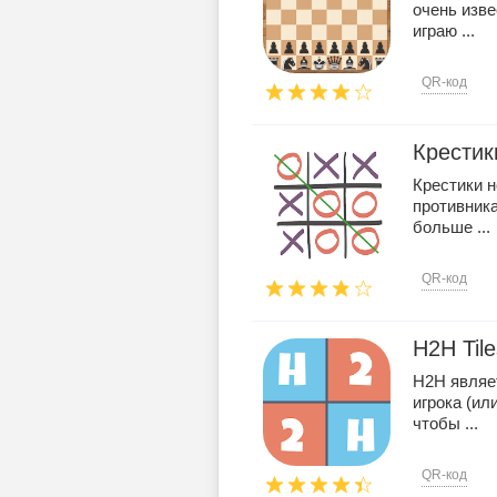
очень изве
играю ...
QR-код
Крестик
Крестики н
противника
больше ...
QR-код
H2H Tile
H2H являет
игрока (ил
чтобы ...
QR-код