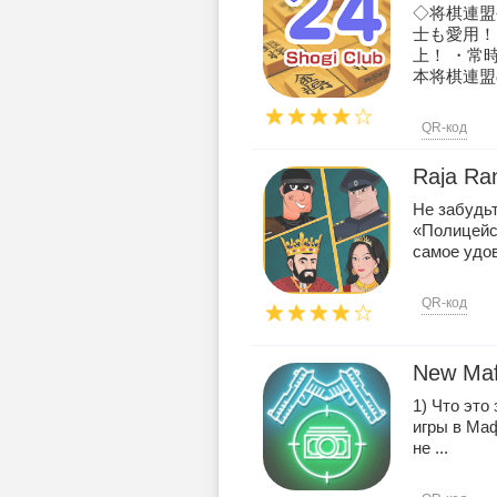
◇将棋連盟
士も愛用！
上！ ・常
本将棋連盟
QR-код
Raja Ran
Не забудьт
«Полицейс
самое удов
QR-код
New Maf
1) Что это
игры в Маф
не ...