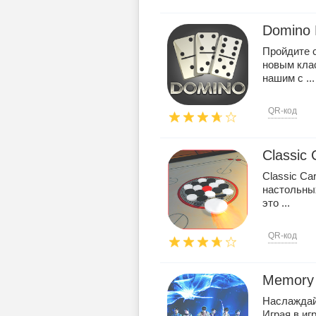
Domino 
Пройдите с
новым кла
нашим с ...
QR-код
Classic
Classic Ca
настольных
это ...
QR-код
Memory
Наслаждайт
Играя в иг