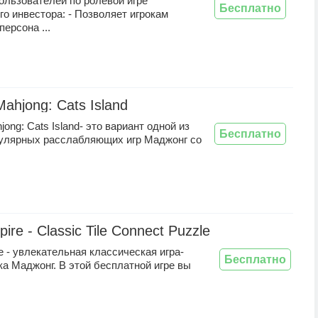
ользователей по ролевой игре
Бесплатно
о инвестора: - Позволяет игрокам
персона ...
ahjong: Cats Island
jong: Cats Island- это вариант одной из
Бесплатно
улярных расслабляющих игр Маджонг со
pire - Classic Tile Connect Puzzle game
re - увлекательная классическая игра-
Бесплатно
а Маджонг. В этой бесплатной игре вы