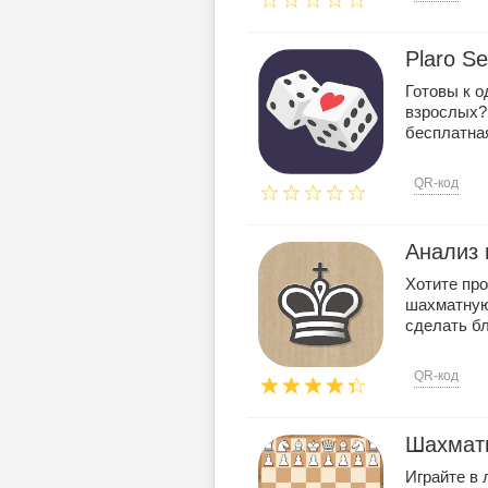
Plaro S
Готовы к о
взрослых? 
бесплатная
QR-код
Анализ
Хотите пр
шахматную
сделать бл
QR-код
Шахматы
Играйте в