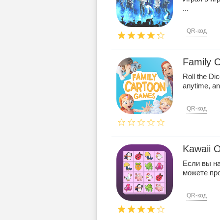
...
QR-код
Family 
Roll the Di
anytime, any
QR-код
Kawaii 
Если вы на
можете проп
QR-код