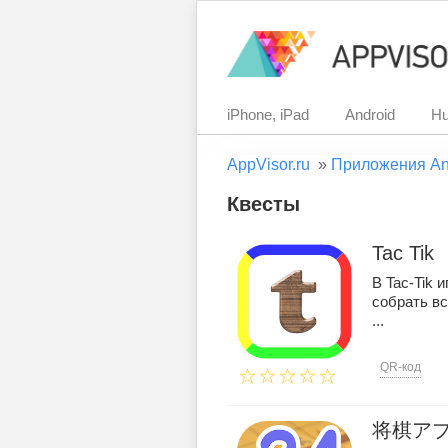
iPhone, iPad
Android
Hu
AppVisor.ru
»
Приложения An
Квесты
Tac Tik
В Tac-Tik 
собрать вс
...
QR-код
将棋アプ