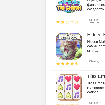
Игра для п
финансовог
создавать 
QR-код
Hidden M
Hidden Mah
самых поп
сказ ...
QR-код
Tiles Em
Tiles Empi
головоломк
сопост ...
QR-код