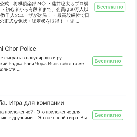
公式 将棋倶楽部24◇ ・藤井聡太らプロ棋
Бесплатно
 ・初心者から有段者まで、会員は30万人以
時数千人のユーザが対局！ ・最高段級位で日
の正式な免状・認定状を取得！ ・隔 ...
i Chor Police
е сыграть в популярную игру
Бесплатно
кий Раджа Рани Чор». Испытайте то же
ольств ...
ia. Игра для компании
 за приложение? - Это приложение для
Бесплатно
ию с друзьями. - Это не онлайн игра. Вы