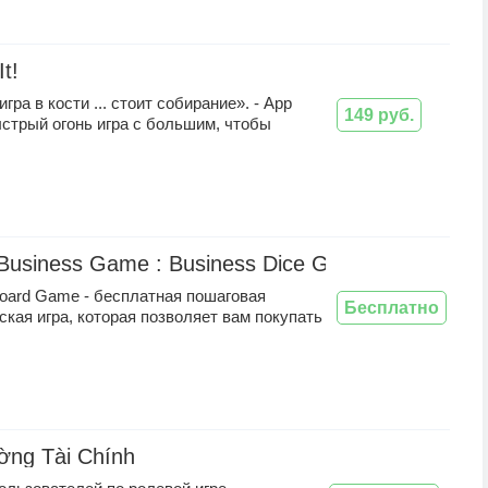
It!
гра в кости ... стоит собирание». - App
149 руб.
стрый огонь игра с большим, чтобы
 Business Game : Business Dice Game India
Board Game - бесплатная пошаговая
Бесплатно
ская игра, которая позволяет вам покупать
ờng Tài Chính