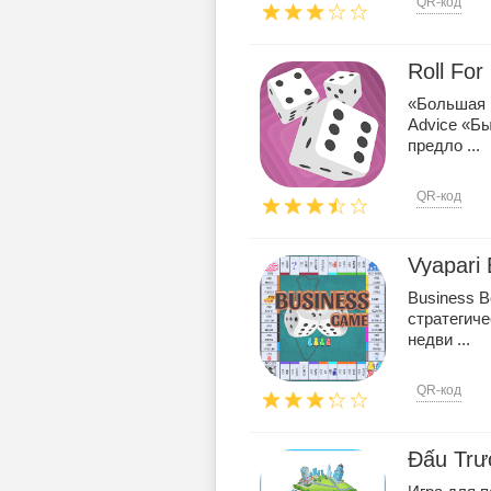
QR-код
Roll For 
«Большая и
Advice «Бы
предло ...
QR-код
Vyapari
Business 
стратегиче
недви ...
QR-код
Đấu Trư