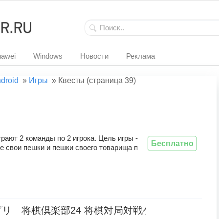
awei
Windows
Новости
Реклама
droid
»
Игры
»
Квесты (страница 39)
играют 2 команды по 2 игрока. Цель игры -
Бесплатно
е свои пешки и пешки своего товарища п
リ 将棋倶楽部24 将棋対局対戦ゲーム