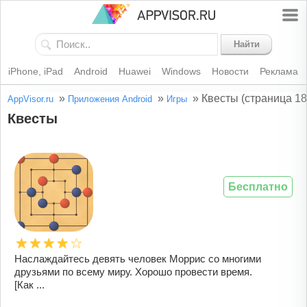
Найти
iPhone, iPad
Android
Huawei
Windows
Новости
Реклама
»
»
»
Квесты (страница 18
AppVisor.ru
Приложения Android
Игры
Квесты
Бесплатно
Наслаждайтесь девять человек Моррис со многими
друзьями по всему миру. Хорошо провести время.
[Как ...