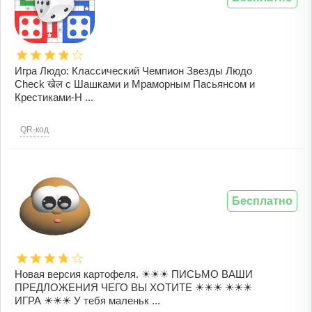
Игра Людо: Классический Чемпион Звезды Людо
Check खेल с Шашками и Мраморным Пасьянсом и
Крестиками-Н ...
QR-код
Бесплатно
Новая версия картофеля. ☀☀☀ ПИСЬМО ВАШИ
ПРЕДЛОЖЕНИЯ ЧЕГО ВЫ ХОТИТЕ ☀☀☀ ☀☀☀
ИГРА ☀☀☀ У тебя маленьк ...