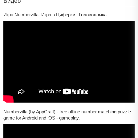
Видео
Игра Numberzilla- Игра в Циферки | Головоломка
Numberzilla (by AppCraft) - free offline number matching puzzle
game for Android and iOS - gameplay.