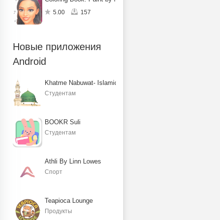
5.00
157
Новые приложения
Android
Khatme Nabuwat- Islamic Books
Студентам
BOOKR Suli
Студентам
Athli By Linn Lowes
Спорт
Teapioca Lounge
Продукты