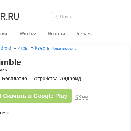
awei
Windows
Новости
Реклама
droid
»
Игры
»
Квесты
Редактировать
imble
iaan
:
Бесплатно
Устройства:
Андроид
Скачать в Google Play
QR-код
змер: -