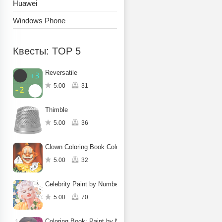
Huawei
Windows Phone
Квесты: TOP 5
Reversatile
5.00
31
Thimble
5.00
36
Clown Coloring Book Color Game
5.00
32
Celebrity Paint by Number Game
5.00
70
Coloring Book: Paint by Number