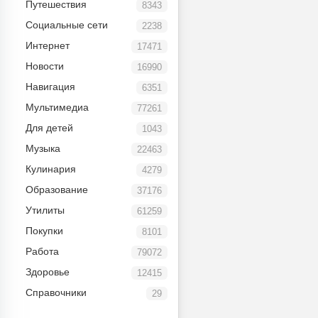
Путешествия
8343
Социальные сети
2238
Интернет
17471
Новости
16990
Навигация
6351
Мультимедиа
77261
Для детей
1043
Музыка
22463
Кулинария
4279
Образование
37176
Утилиты
61259
Покупки
8101
Работа
79072
Здоровье
12415
Справочники
29