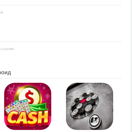
ов
ы ссылки
роид