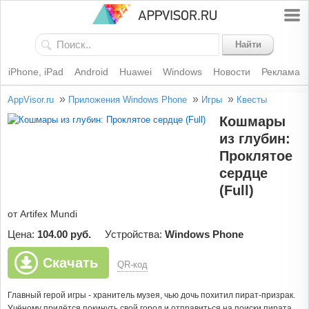
Найти
iPhone, iPad
Android
Huawei
Windows
Новости
Реклама
»
»
»
AppVisor.ru
Приложения Windows Phone
Игры
Квесты
Кошмары
из глубин:
Проклятое
сердце
(Full)
от Artifex Mundi
Цена:
104.00 руб.
Устройства:
Windows Phone
Скачать
QR-код
Главный герой игры - хранитель музея, чью дочь похитил пират-призрак.
Учёному придётся покинуть свой город и отправиться на поиски пирата.