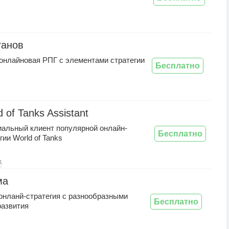
танов
онлайновая РПГ с элементами стратегии
Бесплатно
 of Tanks Assistant
альный клиент популярной онлайн-
Бесплатно
гии World of Tanks
д
ма
онланй-стратегия с разнообразными
Бесплатно
развития