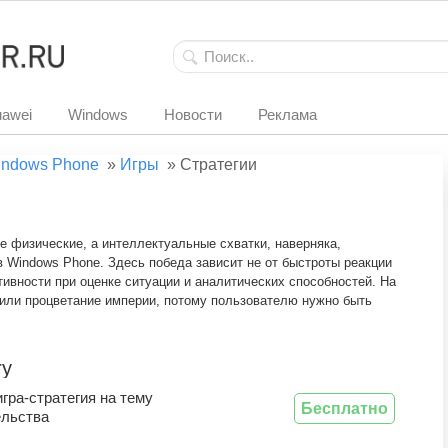
awei
Windows
Новости
Реклама
ndows Phone
»
Игры
»
Стратегии
 физические, а интеллектуальные схватки, наверняка,
в Windows Phone. Здесь победа зависит не от быстроты реакции
ктивности при оценке ситуации и аналитических способностей. На
 или процветание империи, потому пользователю нужно быть
ry
гра-стратегия на тему
Бесплатно
ельства