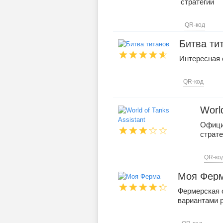
стратегии
QR-код
Битва ти
Интересная 
QR-код
World
Офици
страте
QR-ко
Моя Фер
Фермерская 
вариантами 