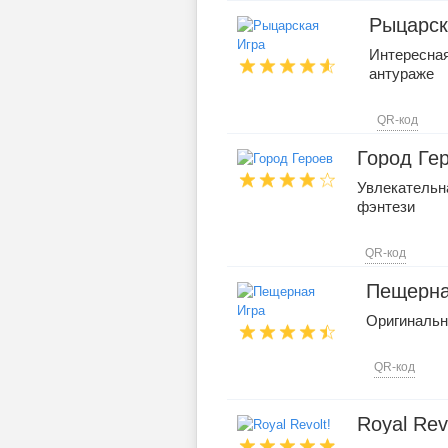
Рыцарск
Интересная
антураже
QR-код
Город Ге
Увлекательн
фэнтези
QR-код
Пещерна
Оригинальн
QR-код
Royal Revo