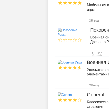
Мобильная в
игры
QR-код
Покоре
Военная он
Древнего 
QR-код
Военная 
Увлекательна
элементами
QR-код
General
Классическа
стратегия