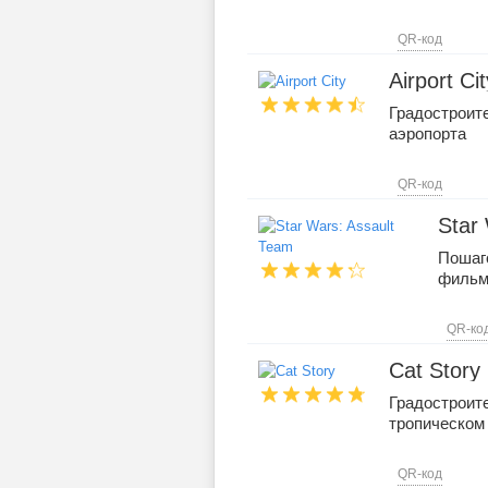
QR-код
Airport Cit
Градостроите
аэропорта
QR-код
Star
Пошаго
фильм
QR-ко
Cat Story
Градостроите
тропическом
QR-код