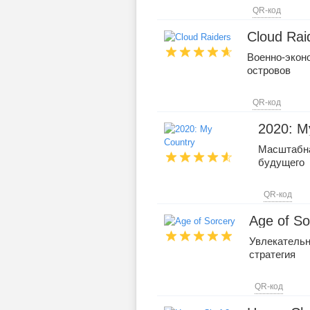
QR-код
Cloud Rai
Военно-экон
островов
QR-код
2020: M
Масштабна
будущего
QR-код
Age of So
Увлекательн
стратегия
QR-код