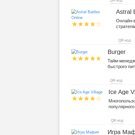
QR-код
Astral 
Онлайн-в
стратеги
QR-код
Burger
Тайм-менеджм
быстрого пи
QR-код
Ice Age Vi
Многопользо
популярног
QR-код
Игра Ма