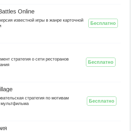
Battles Online
ерсия известной игры в жанре карточной
Бесплатно
и
ент стратегия о сети ресторанов
Бесплатно
тания
llage
вательская стратегия по мотивам
Бесплатно
о мультфильма
фия