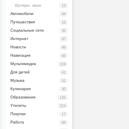
Шутеры, экшн
13
Автомобили
44
Путешествия
16
Социальные сети
36
Интернет
97
Новости
46
Навигация
66
Мультимедиа
119
Для детей
41
Музыка
51
Кулинария
30
Образование
126
Утилиты
224
Покупки
17
Работа
94