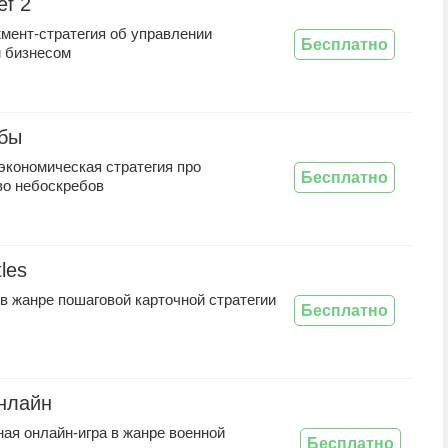
ef 2
мент-стратегия об управлении
Бесплатно
 бизнесом
бы
экономическая стратегия про
Бесплатно
во небоскребов
tles
в жанре пошаговой карточной стратегии
Бесплатно
нлайн
ая онлайн-игра в жанре военной
Бесплатно