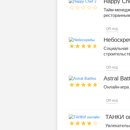
Happy Ch
Тайм-менедж
ресторанным
QR-код
Небоскре
Социальная 
строительст
QR-код
Astral Bat
Онлайн-игра 
QR-код
ТАНКИ о
Увлекательн