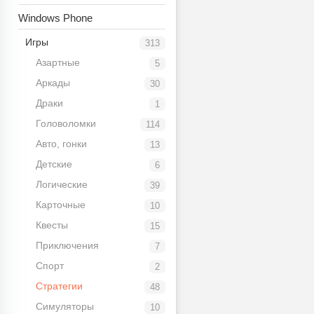
Windows Phone
Игры
313
Азартные
5
Аркады
30
Драки
1
Головоломки
114
Авто, гонки
13
Детские
6
Логические
39
Карточные
10
Квесты
15
Приключения
7
Спорт
2
Стратегии
48
Симуляторы
10