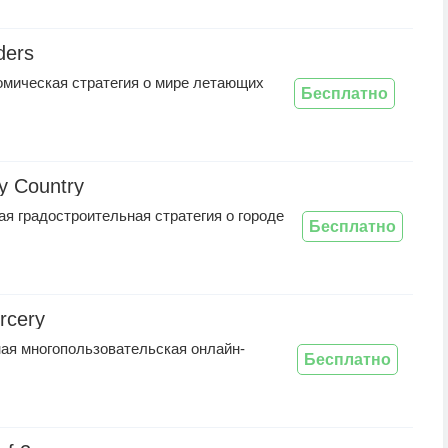
ders
омическая стратегия о мире летающих
Бесплатно
y Country
я градостроительная стратегия о городе
Бесплатно
rcery
ая многопользовательская онлайн-
Бесплатно