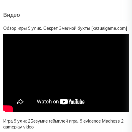
Видео
Обзор игры 9 улик. Секрет Змеиной бухты [kazualgame.com]
Игра 9 улик 2Безумие геймплей игра. 9 evidence Madness 2
gameplay video