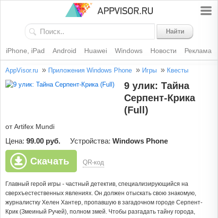
Найти
iPhone, iPad
Android
Huawei
Windows
Новости
Реклама
»
»
»
AppVisor.ru
Приложения Windows Phone
Игры
Квесты
9 улик: Тайна
Серпент-Крика
(Full)
от Artifex Mundi
Цена:
99.00 руб.
Устройства:
Windows Phone
Скачать
QR-код
Главный герой игры - частный детектив, специализирующийся на
сверхъестественных явлениях. Он должен отыскать свою знакомую,
журналистку Хелен Хантер, пропавшую в загадочном городе Серпент-
Крик (Змеиный Ручей), полном змей. Чтобы разгадать тайну города,