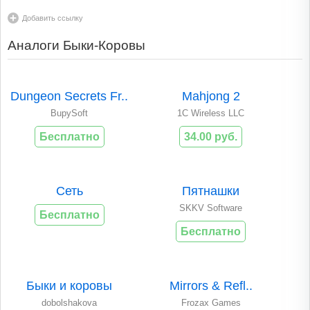
Добавить ссылку
Аналоги Быки-Коровы
Dungeon Secrets Fr..
Mahjong 2
BupySoft
1C Wireless LLC
Бесплатно
34.00 руб.
Сеть
Пятнашки
SKKV Software
Бесплатно
Бесплатно
Быки и коровы
Mirrors & Refl..
dobolshakova
Frozax Games