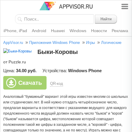
Найти
iPhone, iPad
Android
Huawei
Windows
Новости
Реклама
»
»
»
AppVisor.ru
Приложения Windows Phone
Игры
Логические
Быки-Коровы
от Puzzle.ru
Цена:
34.00 руб.
Устройства:
Windows Phone
Скачать
QR-код
Аналоговый "бумажный" вариант этой игры известен многим со школьных
или студенческих лет. В ней нужно отгадать четырёхзначное число,
предлагая варианты в соответствии с указаниями ведущего: для каждого
предложенного числа ведущий должен назвать число "быков" и "коров"
("быком" называется цифра, местоположение которой совпадает
положением такой же цифры в загаданном числе, а "коровой" - цифра,
совпадающая только по значению, а не по месту). Играть можно как с