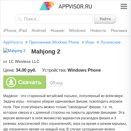
Найти
iPhone, iPad
Android
Huawei
Windows
Новости
Реклама
»
»
»
AppVisor.ru
Приложения Windows Phone
Игры
Логические
Mahjong 2
от 1C Wireless LLC
Цена:
34.00 руб.
Устройства:
Windows Phone
Скачать
QR-код
Маджонг - это старинный китайский пасьянс, популярный во всём мире.
Задача игры - попарно убирая одинаковые фишки, освободить игровое
поле. При этом убирать можно только "свободные" фишки, т.е. те,
которые сверху и с длинной стороны не закрыты другими фишками. Эта
версия включает в себя множество вариантов раскладок фишек и 3
режима: классический (без ограничений), игра на время и режим карьеры,
где ограничено время на каждый ход. В случае затруднения можно