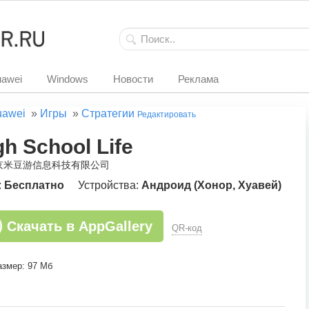
awei
Windows
Новости
Реклама
uawei
»
Игры
»
Стратегии
Редактировать
gh School Life
南京米豆游信息科技有限公司
:
Бесплатно
Устройства:
Андроид (Хонор, Хуавей)
Скачать в AppGallery
QR-код
азмер: 97 Мб