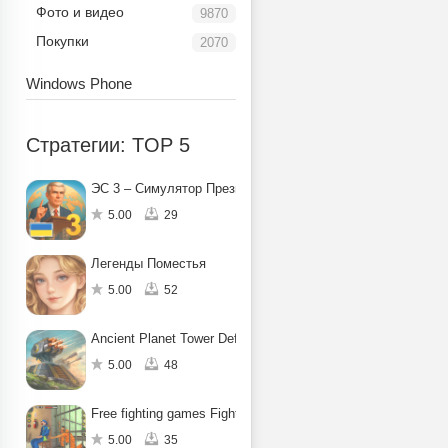
Фото и видео
9870
Покупки
2070
Windows Phone
Стратегии: TOP 5
ЭС 3 – Симулятор Президента
5.00
29
Легенды Поместья
5.00
52
Ancient Planet Tower Defense
5.00
48
Free fighting games Fight for Freedom
5.00
35