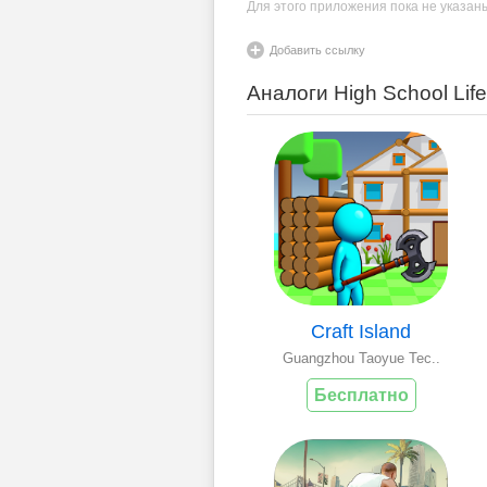
Для этого приложения пока не указан
Добавить ссылку
Аналоги High School Life
Craft Island
Guangzhou Taoyue Tec..
Бесплатно