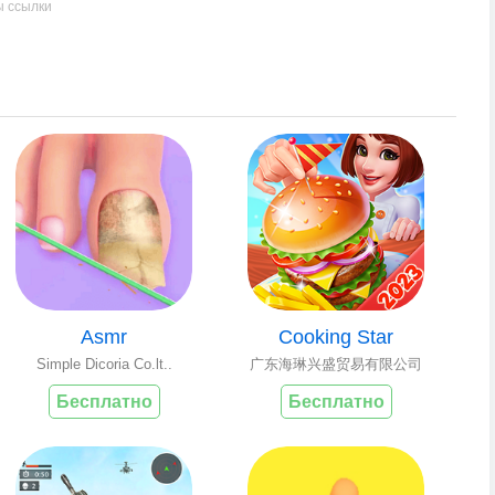
ы ссылки
Asmr
Cooking Star
Simple Dicoria Co.lt..
广东海琳兴盛贸易有限公司
Бесплатно
Бесплатно