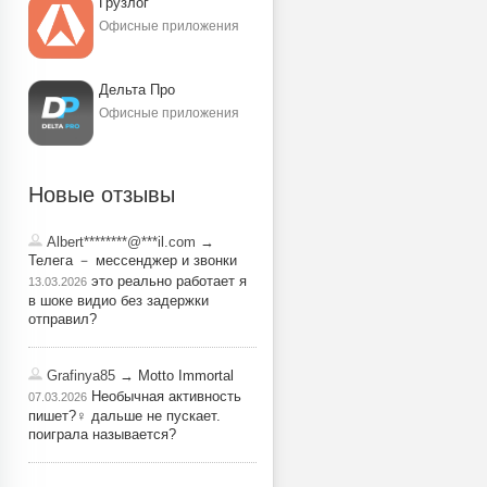
Грузлог
Офисные приложения
Дельта Про
Офисные приложения
Новые отзывы
Albert********@***il.com
→
Телега － мессенджер и звонки
это реально работает я
13.03.2026
в шоке видио без задержки
отправил?
Grafinya85
→ Motto Immortal
Необычная активность
07.03.2026
пишет?‍♀️ дальше не пускает.
поиграла называется?