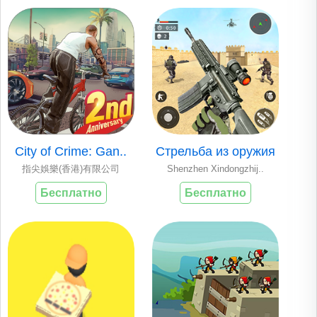
City of Crime: Gan..
Стрельба из оружия
指尖娛樂(香港)有限公司
Shenzhen Xindongzhij..
Бесплатно
Бесплатно