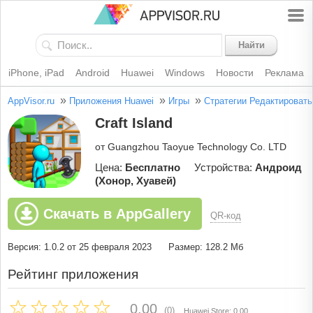
Найти
iPhone, iPad
Android
Huawei
Windows
Новости
Реклама
»
»
»
AppVisor.ru
Приложения Huawei
Игры
Стратегии
Редактировать
Craft Island
от Guangzhou Taoyue Technology Co. LTD
Цена:
Бесплатно
Устройства:
Андроид
(Хонор, Хуавей)
Скачать в AppGallery
QR-код
Версия: 1.0.2 от 25 февраля 2023
Размер: 128.2 Мб
Рейтинг приложения
0.00
(0)
Huawei Store: 0.00