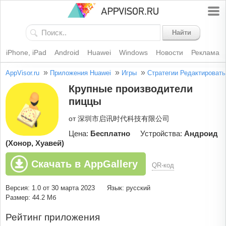
Найти
iPhone, iPad
Android
Huawei
Windows
Новости
Реклама
»
»
»
AppVisor.ru
Приложения Huawei
Игры
Стратегии
Редактировать
Крупные производители
пиццы
от 深圳市启讯时代科技有限公司
Цена:
Бесплатно
Устройства:
Андроид
(Хонор, Хуавей)
Скачать в AppGallery
QR-код
Версия: 1.0 от 30 марта 2023
Язык: русский
Размер: 44.2 Мб
Рейтинг приложения