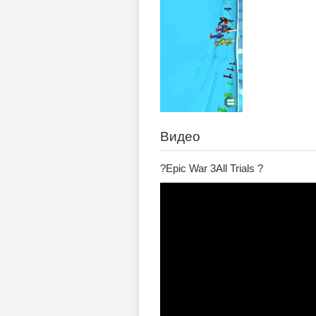
Видео
?Epic War 3All Trials ?