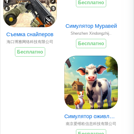
Бесплатно
Симулятор Муравей
Shenzhen Xindongzhij..
Съемка снайперов
海口博雅网络科技有限公司
Бесплатно
Бесплатно
Симулятор оживленн..
南京爱维欧信息科技有限公司
Бесплатно