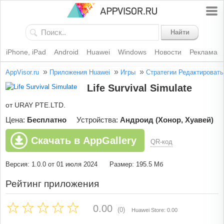
Найти
iPhone, iPad
Android
Huawei
Windows
Новости
Реклама
»
»
»
AppVisor.ru
Приложения Huawei
Игры
Стратегии
Редактировать
Life Survival Simulate
от URAY PTE.LTD.
Цена:
Бесплатно
Устройства:
Андроид (Хонор, Хуавей)
Скачать в AppGallery
QR-код
Версия: 1.0.0 от 01 июля 2024
Размер: 195.5 Мб
Рейтинг приложения
0.00
(0)
Huawei Store: 0.00