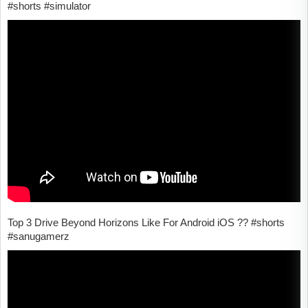
#shorts #simulator
Top 3 Drive Beyond Horizons Like For Android iOS ?? #shorts
#sanugamerz