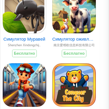
Симулятор Муравей
Симулятор оживленн..
Shenzhen Xindongzhij..
南京爱维欧信息科技有限公司
Бесплатно
Бесплатно