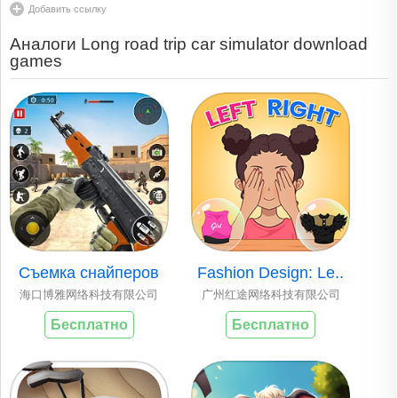
Добавить ссылку
Аналоги Long road trip car simulator download
games
Съемка снайперов
Fashion Design: Le..
海口博雅网络科技有限公司
广州红途网络科技有限公司
Бесплатно
Бесплатно