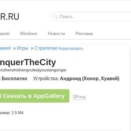
awei
Windows
Новости
Реклама
uawei
»
Игры
»
Стратегии
Редактировать
nquerTheCity
enzhenshishengruikejiyouxiangongsi
:
Бесплатно
Устройства:
Андроид (Хонор, Хуавей)
Скачать в AppGallery
QR-код
азмер: 2.5 Мб