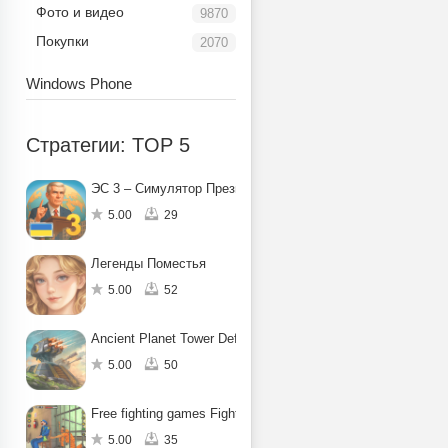
Фото и видео
9870
Покупки
2070
Windows Phone
Стратегии: TOP 5
ЭС 3 – Симулятор Президента
5.00
29
Легенды Поместья
5.00
52
Ancient Planet Tower Defense
5.00
50
Free fighting games Fight for Freedom
5.00
35