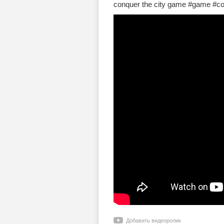
conquer the city game #game #co
Добавить видеоролик