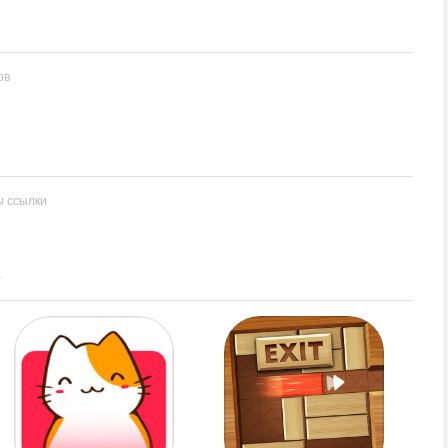
ов
ы ссылки
y