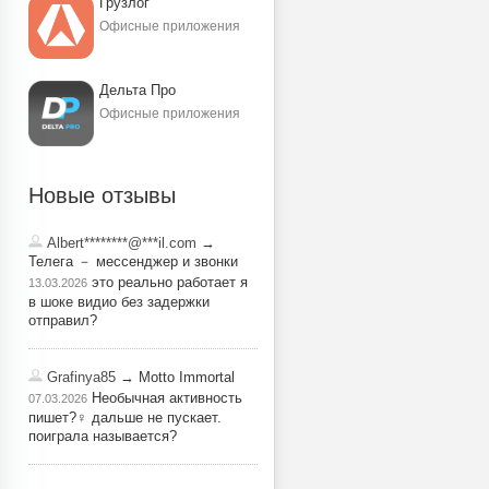
Грузлог
Офисные приложения
Дельта Про
Офисные приложения
Новые отзывы
Albert********@***il.com
→
Телега － мессенджер и звонки
это реально работает я
13.03.2026
в шоке видио без задержки
отправил?
Grafinya85
→ Motto Immortal
Необычная активность
07.03.2026
пишет?‍♀️ дальше не пускает.
поиграла называется?