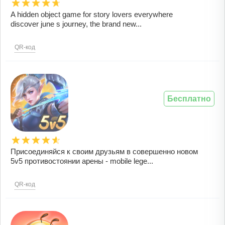
A hidden object game for story lovers everywhere
discover june s journey, the brand new...
QR-код
Бесплатно
Присоединяйся к своим друзьям в совершенно новом
5v5 противостоянии арены - mobile lege...
QR-код