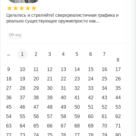
Цельтесь и стреляйте! сверхреалистичная графика и
реально существующее оружиепросто нак...
QR-код
←
1
2
3
4
5
6
7
8
9
10
11
12
13
14
15
16
17
18
19
20
21
22
23
24
25
26
27
28
29
30
31
32
33
34
35
36
37
38
39
40
41
42
43
44
45
46
47
48
49
50
51
52
53
54
55
56
57
58
59
60
61
62
63
64
65
66
67
68
69
70
71
72
73
74
75
76
77
78
79
80