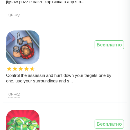
jigsaw puzzle пазл- картинка в app sto...
QR-код
Бесплатно
Control the assassin and hunt down your targets one by
one. use your surroundings and s...
QR-код
Бесплатно