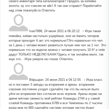
своего инвентаря типа катализаторов? Продать за копейки
золота, ну это совсем не айс! А так они сгорают! Поработайте
над этим пожалуйста
Ответить
Ivan7888
,
24 июня 2021 в 06:20:12
Игра такая
#
помойка, кабам настолько ущербные, или не банить читеров
которые проходят 6 акт это нормально?Это нормально что чел
за 1 день с читами может развиться лучше чем чел за 1 гол. Это
нормально что за неделю можно с читами получить 10 6* и тебе
дадут ТОЛЬКО НЕДЕЛЮ БАНА?Здесь и так онлайна мало, так
еще это... Игра умерла на глазах
Ответить
Вбрьырат
,
24 июня 2021 в 04:12:55
Игра класс
#
но я поставил 3 звёзды за вторжения и арены. вторжения
союзник постоянно уходит сделайте так что бы нельзя было
уйти из вторжения без согласия всех игроков. Арены играю на
арене мятная свежесть мой рейтинг Команды 2744 а у самой
слабой Команды противника 6789 и все Чемпионы по 2 тысячи
когда мои по 800 сделайте систему которая честно будет