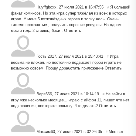
Huyffgbcxx
,
27 июля 2021 в 16:47:55
Я большой
#
фанат комиксов. Но эта игра супер тяжёлая из всех в которых
играл. У меня 5 пятизвёздных героев и толку ноль. Очень
тяжело прокачаться, получить хорошие ресурсы. На одном
месте года 2 стоишь, бесит.
Ответить
Гость 2017
,
27 июля 2021 в 15:43:41
Игра
#
весьма не плохая, но постоянно подвисает порой играть не
возможно совсем. Прошу доработать приложение
Ответить
Варя666
,
27 июля 2021 в 10:14:19
Не зайти в
#
игру уже несколько месяцев... играю с айфон 11, пишет что нет
подключения, повторите попытку. Что делать?
Ответить
Максим60
,
27 июля 2021 в 02:26:35
Мне вот
#