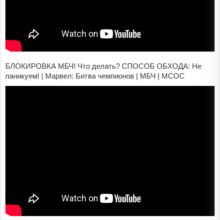
БЛОКИРОВКА МБЧ! Что делать? СПОСОБ ОБХОДА: Не
паникуем! | Марвел: Битва чемпионов | МБЧ | MCOC