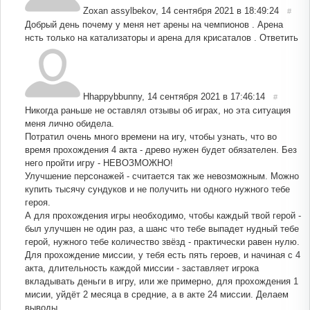
Zoxan assylbekov
,
14 сентября 2021 в 18:49:24
#
Добрый день почему у меня нет арены на чемпионов . Арена
нсть только на катализаторы и арена для крисаталов .
Ответить
Hhappybbunny
,
14 сентября 2021 в 17:46:14
#
Никогда раньше не оставлял отзывы об играх, но эта ситуация
меня лично обидела.
Потратил очень много времени на игу, чтобы узнать, что во
время прохождения 4 акта - древо нужен будет обязателен. Без
него пройти игру - НЕВОЗМОЖНО!
Улучшение персонажей - считается так же невозможным. Можно
купить тысячу сундуков и не получить ни одного нужного тебе
героя.
А для прохождения игры необходимо, чтобы каждый твой герой -
был улучшен не один раз, а шанс что тебе выпадет нудный тебе
герой, нужного тебе количество звёзд - практически равен нулю.
Для прохождение миссии, у тебя есть пять героев, и начиная с 4
акта, длительность каждой миссии - заставляет игрока
вкладывать деньги в игру, или же примерно, для прохождения 1
мисии, уйдёт 2 месяца в средние, а в акте 24 миссии. Делаем
выводы….