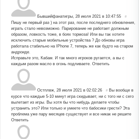
Бывшийфанатигры
,
28 июля 2021 в 10:47:55
#
Пишу не первый раз ) на этот раз, после последнего обновления,
играть стало невозможно. Парирование не работает должным
образом, ловкость тоже, в боях тормоза! Или вы так хотите
исключить старые мобильные устройства ? До обновы игра
работала стабильно на IPhone 7, теперь же как будто на старом
андроиде.
Исправьте это, Кабам. И так много игроков ругается, а вы с
каждым разом масло в огонь подливаете.
Ответить
Остплвж
,
28 июля 2021 в 02:02:26
Вы вообще в
#
курсе что каждые 5-10 минут игра скидывает, ни с того ни с сего
вылетает из игры. Вы хотя бы что нибудь делаете чтобы
устранить это? Или только и умеете что бабосики грести? Эта
проблема уже пару месяцев существует и все никак не решите
Ответить