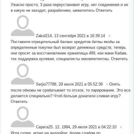
Ужасно просто, 3 раза переустановил игру, нет соединения и не
в какую не заходит, разрабочики, шевелитесь
Ответить
Zakol214
,
13 сентября 2021 в 16:39:14
#
Поставили отрицательный баланс кредитов битвы якобы за
определенные покупки был возврат денежных средств, теперь
они просят за восстановление хранилища 499, изи мани Кабам,
тех поддержка нулевая, специалисты некомпетентны.
Ответить
Serjio77788
,
29 июля 2021 в 05:52:39
Опять
#
после обновы не срабатывает то отскок, то парирование. Это все
делается специально? Чтоб больше донатили сливая игру?
Ответить
Серега25. 12. 1994
,
29 июля 2021 в 04:22:10
#
Игра супер, играл на андройде, более слабом по