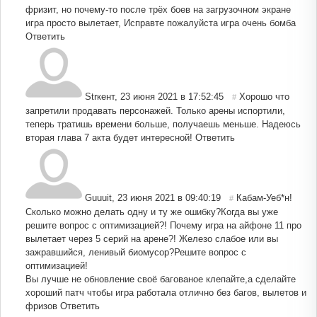
фризит, но почему-то после трёх боев на загрузочном экране
игра просто вылетает, Исправте пожалуйста игра очень бомба
Ответить
Strкент
,
23 июня 2021 в 17:52:45
Хорошо что
#
запретили продавать персонажей. Только арены испортили,
теперь тратишь времени больше, получаешь меньше. Надеюсь
вторая глава 7 акта будет интересной!
Ответить
Guuuit
,
23 июня 2021 в 09:40:19
Кабам-Уеб*н!
#
Сколько можно делать одну и ту же ошибку?Когда вы уже
решите вопрос с оптимизацией?! Почему игра на айфоне 11 про
вылетает через 5 серий на арене?! Железо слабое или вы
зажравшийся, ленивый биомусор?Решите вопрос с
оптимизацией!
Вы лучше не обновление своё багованое клепайте,а сделайте
хороший патч чтобы игра работала отлично без багов, вылетов и
фризов
Ответить