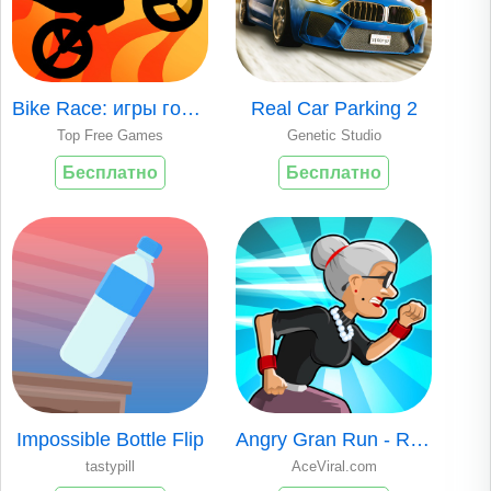
Bike Race: игры гонки
Real Car Parking 2
Top Free Games
Genetic Studio
Бесплатно
Бесплатно
Impossible Bottle Flip
Angry Gran Run - Running Game
tastypill
AceViral.com