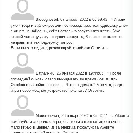
Bloodghostel
,
07 апреля 2022 в 05:59:43
Играю
#
уже 4 года и заблокировали несправедливо, техподдержку днём
с огнём не найдёшь, сайт настолько запутан что жесть. Уже
второй час ищу дату создания аккаунта, без него не сможете
направить в техподдержку запрос.
Если вы это видите, разблокируйте мой акк
Ответить
Eathan- 46
,
26 января 2022 в 19:44:03
После
#
последней обновы стало выкидывать во время боя из игры.
Особенно на войне союзов…. Что вот делать? Мне что, ради
игры новое мощное устройство покупать?
Ответить
Mousevvzwer
,
26 января 2022 в 05:32:11
Уберите
#
пожалуйста энергию с игры, она только мешает игре,я очень
мало играю в марвел из за энергии, пожалуйста уберите
энергию,а гемплей хороший
Ответить