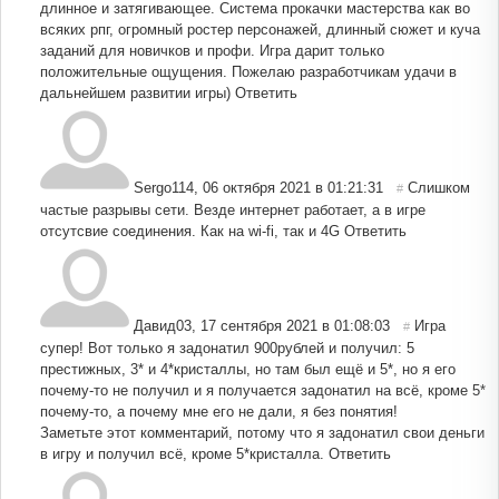
длинное и затягивающее. Система прокачки мастерства как во
всяких рпг, огромный ростер персонажей, длинный сюжет и куча
заданий для новичков и профи. Игра дарит только
положительные ощущения. Пожелаю разработчикам удачи в
дальнейшем развитии игры)
Ответить
Sergo114
,
06 октября 2021 в 01:21:31
Слишком
#
частые разрывы сети. Везде интернет работает, а в игре
отсутсвие соединения. Как на wi-fi, так и 4G
Ответить
Давид03
,
17 сентября 2021 в 01:08:03
Игра
#
супер! Вот только я задонатил 900рублей и получил: 5
престижных, 3* и 4*кристаллы, но там был ещё и 5*, но я его
почему-то не получил и я получается задонатил на всё, кроме 5*
почему-то, а почему мне его не дали, я без понятия!
Заметьте этот комментарий, потому что я задонатил свои деньги
в игру и получил всё, кроме 5*кристалла.
Ответить