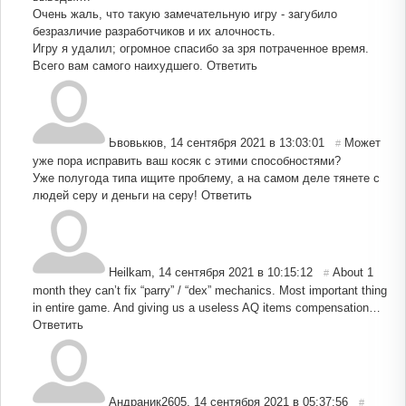
Очень жаль, что такую замечательную игру - загубило
безразличие разработчиков и их алочность.
Игру я удалил; огромное спасибо за зря потраченное время.
Всего вам самого наихудшего.
Ответить
Ьвовькюв
,
14 сентября 2021 в 13:03:01
Может
#
уже пора исправить ваш косяк с этими способностями?
Уже полугода типа ищите проблему, а на самом деле тянете с
людей серу и деньги на серу!
Ответить
Heilkam
,
14 сентября 2021 в 10:15:12
About 1
#
month they can’t fix “parry” / “dex” mechanics. Most important thing
in entire game. And giving us a useless AQ items compensation…
Ответить
Андраник2605
,
14 сентября 2021 в 05:37:56
#