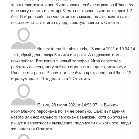
характеристикам и все было хорошо, сейчас играю на iPhone 5s
и не могу понять в чем проблема постоянно вылетает через 1-2
боя. В игре особо не глючит играть можно, но эти вылеты это
невозможно, а так игра супер, советую поиграть
Ответить
No sex in my life absolutely
,
28 июля 2021 в 19:34:14
Добрый день, разработчики и игроки. А подскажите мне,
#
пожалуйста! Вот купил я новый телефон. Игра перестала
работать совсем, могу зайти в игру раз в неделю, максимум.
Раньше я играл с iPhone xr и все было прекрасно, на iPhone 12
игра «умерла». Что делать то ?
Ответить
E. sve
,
28 июля 2021 в 14:53:37
Выбить
#
нормального персонажа почти не реально, шанс выпадения
нового или нормального персонажа занижен, хотя об этом не
пишут в вероятности выпадения, подписали бы хоть это, люди
же надеятся
Ответить