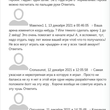
можно посчитать по пальцам руки
Ответить
Мамлюк1 1
,
13 декабря 2021 в 00:46:05
Ваша
#
арена изменится когда нибудь ? Или тяжело сделать арену 1 до
2 звёзд! Это очень помогает в начале игры! А, я вспомнил, тут,
надо отдать пару лет жизни вашей игре чтоб что-то получалось!
Не все могут играть как «рыцари» и не у всех такой аккаунт!
Ответить
Cronusunot
,
12 декабря 2021 в 12:05:58
Самая
#
ужасная и нервотрепная игра в которую я играл . Просто ни
баланса ни ху я нет в этой игре одни нервы разработчики просто
положили болт на эту игру . Короче вообще не советую играть в
эту чушь
Ответить
Оогшлпав
,
11 декабря 2021 в 14:25:48
Конченая
#