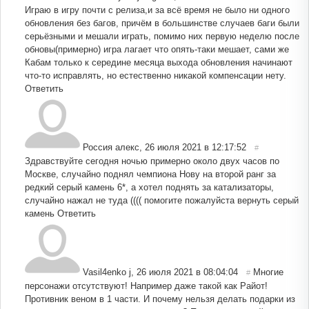
Играю в игру почти с релиза,и за всё время не было ни одного
обновления без багов, причём в большинстве случаев баги были
серьёзными и мешали играть, помимо них первую неделю после
обновы(примерно) игра лагает что опять-таки мешает, сами же
Кабам только к середине месяца выхода обновления начинают
что-то исправлять, но естественно никакой компенсации нету.
Ответить
Россия алекс
,
26 июля 2021 в 12:17:52
#
Здравствуйте сегодня ночью примерно около двух часов по
Москве, случайно поднял чемпиона Нову на второй ранг за
редкий серый камень 6*, а хотел поднять за катализаторы,
случайно нажал не туда (((( помогите пожалуйста вернуть серый
камень
Ответить
Vasil4enko j
,
26 июля 2021 в 08:04:04
Многие
#
персонажи отсутствуют! Например даже такой как Райот!
Противник веном в 1 части. И почему нельзя делать подарки из