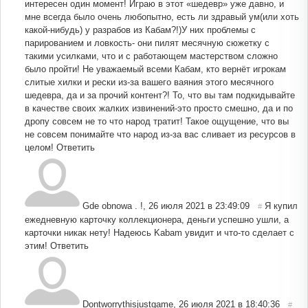
интересен один момент! Играю в этот «шедевр» уже давно, и
мне всегда было очень любопытно, есть ли здравый ум(или хоть
какой-нибудь) у разрабов из Кабам?!)У них проблемы с
парированием и ловкость- они пилят месячную сюжетку с
такими усилками, что и с работающем мастерством сложно
было пройти! Не уважаемый всеми Кабам, кто вернёт игрокам
слитые хилки и рески из-за вашего ваяния этого месячного
шедевра, да и за прочий контент?! То, что вы там подкидывайте
в качестве своих жалких извинений-это просто смешно, да и по
дропу совсем не то что народ тратит! Такое ощущение, что вы
не совсем понимайте что народ из-за вас сливает из ресурсов в
целом!
Ответить
Gde obnowa . !
,
26 июля 2021 в 23:49:09
Я купил
#
ежедневную карточку коллекционера, деньги успешно ушли, а
карточки никак нету! Надеюсь Kabam увидит и что-то сделает с
этим!
Ответить
Dontworrythisjustgame
,
26 июля 2021 в 18:40:36
#