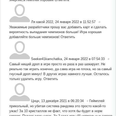
Ля какой 2022
,
24 января 2022 в 11:52:57
#
Уважаемые разработчики прошу вас добавить карт и сделать
вероятность выпадания чемпионов больше! Игра хорошая
добавляйте больше чемпионов!
Ответить
Seeker41kamchatka
,
24 января 2022 в 07:54:33
#
Самый нищий дроп в игре просто из раза в раз шокирует. Не
реально так играть конечно, да сама игра не плоха, но за самый
гнусный дроп минус! В других играх намного лучше. Осталось
только удалить игру.
Ответить
Цнцн
,
13 декабря 2021 в 06:20:34
Геймплей
#
прикольный, но убитая система рандома это просто какой-то
ужас! За 10 кристаллов не факт, что хотя бы будет в норм
героем. Падает один шлак. За 2 года игры 6* нормальных героев