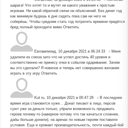
шарага! Что хотят то и мутят ни какого уважения к простым
игрокам. Ни какой обратной связи ни объяснений. Без денег год
как минимум будешь в дне сидеть пока сам ни чего че
соберёшь. Чтобы средним стать год потратить времени придётся
бред полный проходите мимо
Ответить
Евлампиоид
,
10 декабря 2021 в 06:24:33
Меня
#
удалили из союза зато что не успел достичь 40 уровня и
соответственно не принесу очки в событии одаривание. Зачем
вы это сделали? Я новичок и теперь нет совершенно желания
играть в эту игру
Ответить
Kut ru
,
10 декабря 2021 в 00:47:28
В последнее
#
время игра становится хуже… Донат пихают в лицо, персов
суют уже за деньги только, убрали возможность продавать
героев почему-то (наверное потому что так качаться сложнее,
дабы больше донили), на аренах по новым героям поставили
условия. Еще и хромает производительность, почти каждый бой