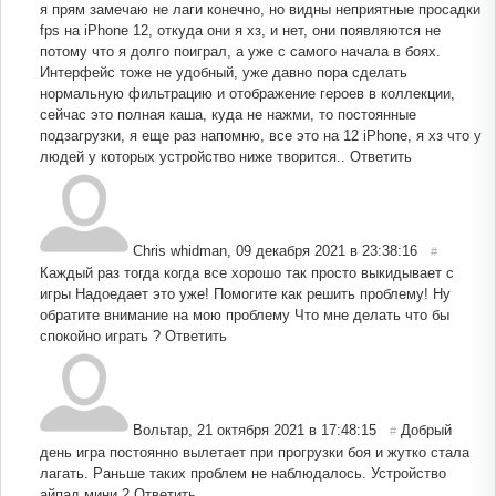
я прям замечаю не лаги конечно, но видны неприятные просадки
fps на iPhone 12, откуда они я хз, и нет, они появляются не
потому что я долго поиграл, а уже с самого начала в боях.
Интерфейс тоже не удобный, уже давно пора сделать
нормальную фильтрацию и отображение героев в коллекции,
сейчас это полная каша, куда не нажми, то постоянные
подзагрузки, я еще раз напомню, все это на 12 iPhone, я хз что у
людей у которых устройство ниже творится..
Ответить
Chris whidman
,
09 декабря 2021 в 23:38:16
#
Каждый раз тогда когда все хорошо так просто выкидывает с
игры Надоедает это уже! Помогите как решить проблему! Ну
обратите внимание на мою проблему Что мне делать что бы
спокойно играть ?
Ответить
Вольтар
,
21 октября 2021 в 17:48:15
Добрый
#
день игра постоянно вылетает при прогрузки боя и жутко стала
лагать. Раньше таких проблем не наблюдалось. Устройство
айпад мини 2
Ответить