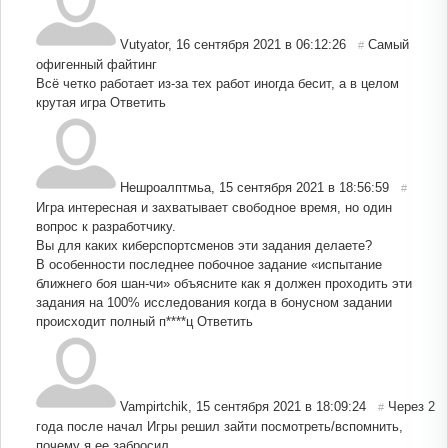
Vutyator
,
16 сентября 2021 в 06:12:26
Самый
#
офигенный файтинг
Всё четко работает из-за тех работ иногда бесит, а в целом
крутая игра
Ответить
Нешроалптмьа
,
15 сентября 2021 в 18:56:59
#
Игра интересная и захватывает свободное время, но один
вопрос к разработчику.
Вы для каких киберспортсменов эти задания делаете?
В особенности последнее побочное задание «испытание
ближнего боя шан-чи» объясните как я должен проходить эти
задания на 100% исследования когда в бонусном задании
происходит полный п****ц
Ответить
Vampirtchik
,
15 сентября 2021 в 18:09:24
Через 2
#
года после начал Игры решил зайти посмотреть/вспомнить,
почему я ее забросил