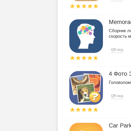
Memora
Сборник ло
скорость 
QR-код
4 Фото 
Головолом
QR-код
Car Park