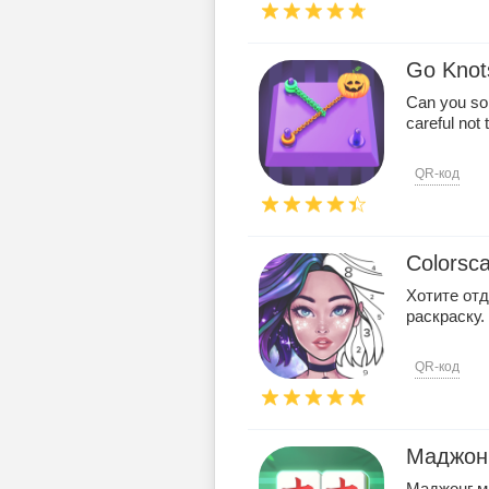
Go Knot
Can you sor
careful not t
QR-код
Colorsc
Хотите отд
раскраску.
QR-код
Маджон
Маджонг м