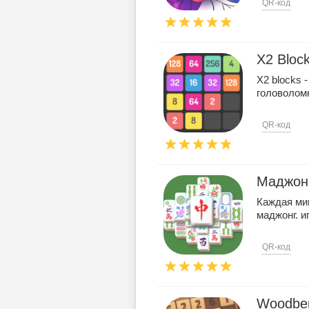
QR-код
X2 Bloc
X2 blocks 
головоломк
QR-код
Маджонг
Каждая ми
маджонг. и
QR-код
Woodbe