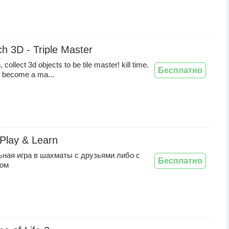
ch 3D - Triple Master
 collect 3d objects to be tile master! kill time.
Бесплатно
nd become a ma...
Play & Learn
ьная игра в шахматы с друзьями либо с
Бесплатно
ром