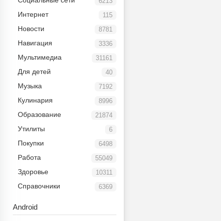
Социальные сети
6213
Интернет
115
Новости
8781
Навигация
3336
Мультимедиа
31161
Для детей
40
Музыка
7192
Кулинария
8996
Образование
21874
Утилиты
6
Покупки
6498
Работа
55049
Здоровье
10311
Справочники
6369
Android