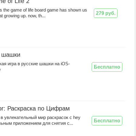
e of Life 2
s the game of life board game has shown us
279 руб.
t growing up. now, th...
е шашки
ая игра в русские шашки на iOS-
Бесплатно
е
or: Раскраска по Цифрам
в увлекательный мир раскрасок с hey
Бесплатно
льным приложением для снятия с...