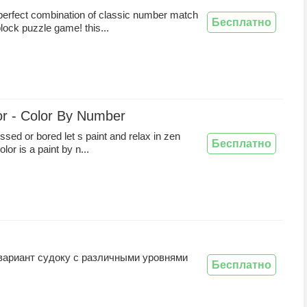
erfect combination of classic number match
Бесплатно
lock puzzle game! this...
or - Color By Number
ssed or bored let s paint and relax in zen
Бесплатно
olor is a paint by n...
вариант судоку с различными уровнями
Бесплатно