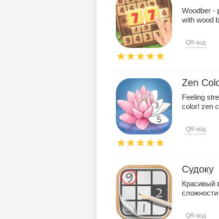
Woodber - p
with wood b
QR-код
Zen Col
Feeling stre
color! zen c
QR-код
Судоку
Красивый 
сложности
QR-код