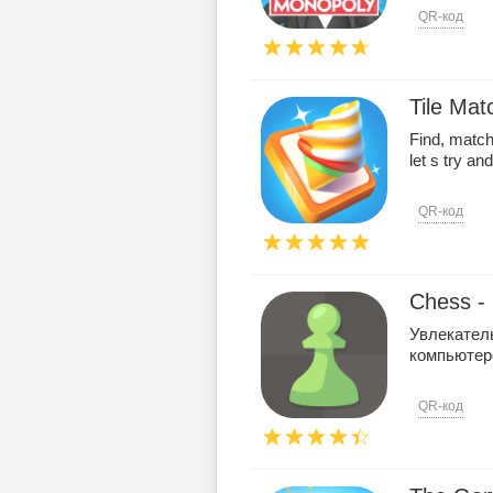
QR-код
Tile Mat
Find, match,
let s try a
QR-код
Chess - 
Увлекател
компьюте
QR-код