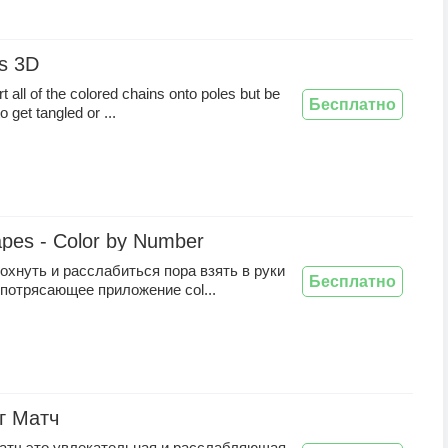
s 3D
t all of the colored chains onto poles but be
Бесплатно
o get tangled or ...
apes - Color by Number
охнуть и расслабиться пора взять в руки
Бесплатно
 потрясающее приложение col...
г Матч
атч это увлекательная и расслабляющая