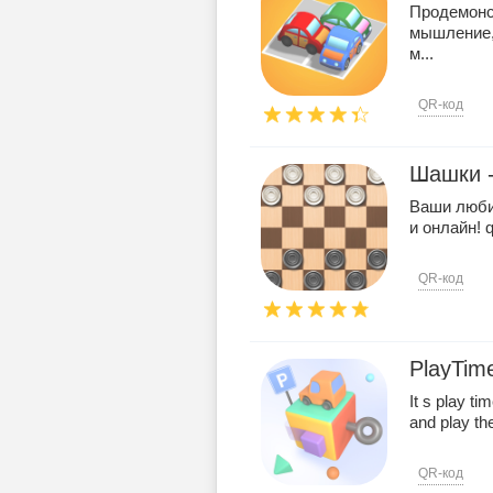
Продемонс
мышление,
м...
QR-код
Шашки -
Ваши люби
и онлайн! q
QR-код
PlayTim
It s play t
and play the
QR-код