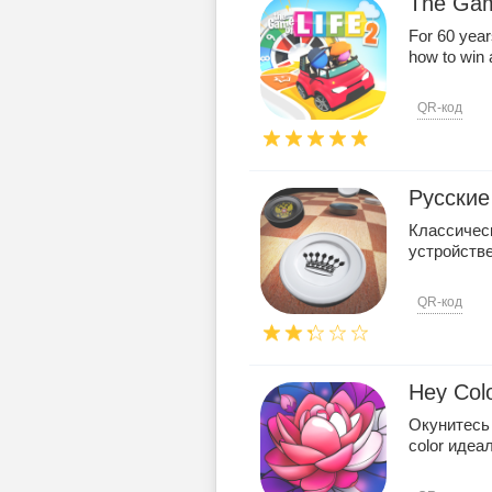
The Gam
For 60 year
how to win a
QR-код
Русски
Классическ
устройств
QR-код
Hey Col
Окунитесь 
color идеа