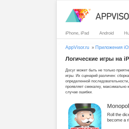
iPhone, iPad
Android
Hu
AppVisor.ru
»
Приложения iO
Логические игры на iP
Досуг может быть не только приятн
игры. Их сценарий различен: сборк
определенной последовательности, 
проявляет смекалку, максимально к
случае ошибки.
Monopol
Roll the di
become a ri