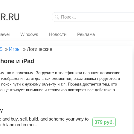
awei
Windows
Новости
Реклама
S
»
Игры
»
Логические
hone и iPad
ым, но и полезным. Загрузите в телефон или планшет логические
а изображения из отдельных элементов, расстановка предметов в
поиск пути к нужному объекту и т.п. Победа достается тем, кто
онцентрирует внимание и терпеливо повторяет все действие в
y
ce and buy, sell, build, and scheme your way to
379 руб.
ch landlord in mo...