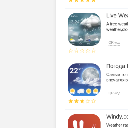
Live We
A free weath
weather,cl
QR-код
Погода 
Самые точ
впечатляю
QR-код
Windy.co
Weather rad