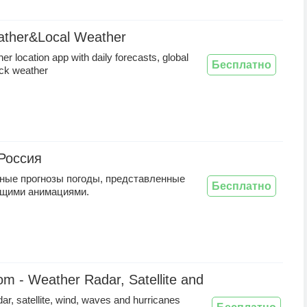
ather&Local Weather
er location app with daily forecasts, global
Бесплатно
ock weather
Россия
ные прогнозы погоды, представленные
Бесплатно
щими анимациями.
m - Weather Radar, Satellite and Forecast
ar, satellite, wind, waves and hurricanes