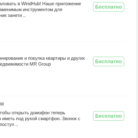
аловать в WindHub! Наше приложение
Бесплатно
заменимым инструментом для
ия заняти ..
нирование и покупка квартиры и других
Бесплатно
недвижимости MR Group
н
чтобы открыть домофон теперь
Бесплатно
 иметь под рукой смартфон. Звонок с
оступ ..