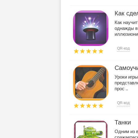
Как сде
Как научи
однажды в
иллюзионис
QR-код
Самоучи
Уроки игры
представл
прос ..
QR-код
Танки
Одним из 
сражаетесь