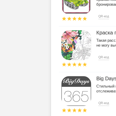
бронирован
QR-код
Краска 
Такая расс
не могу вы
QR-код
Big Day
Стильный 
отслежива
QR-код