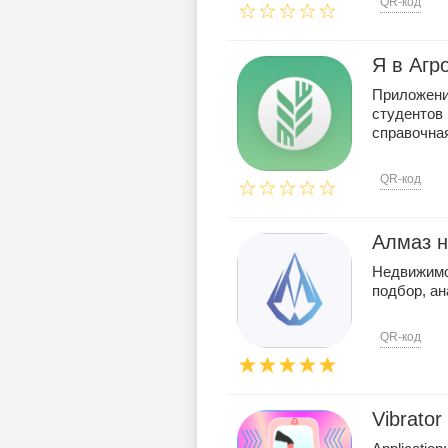
QR-код
Я в Агр
Приложени
студентов 
справочная
QR-код
Алмаз 
Недвижимос
подбор, а
QR-код
Vibrator