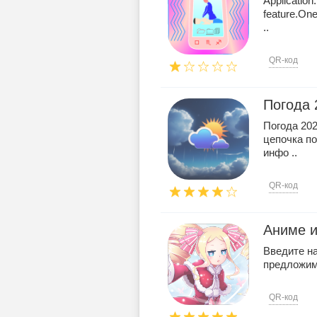
Application
feature.One
..
QR-код
Погода 
Погода 202
цепочка п
инфо ..
QR-код
Аниме и
Введите на
предложим
QR-код