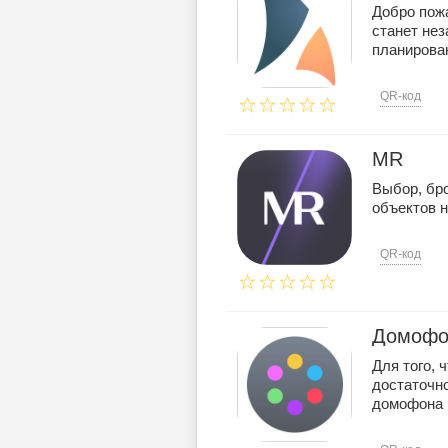
Добро пож
станет не
планирован
QR-код
MR
Выбор, бро
объектов 
QR-код
Домофо
Для того, 
достаточно
домофона п