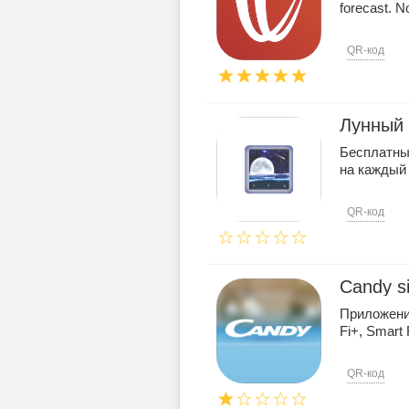
forecast. N
QR-код
Лунный 
Бесплатны
на каждый 
QR-код
Candy si
Приложение
Fi+, Smart 
QR-код