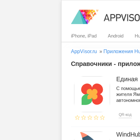
iPhone, iPad
Android
Hu
AppVisor.ru
»
Приложения H
Справочники - прилож
Единая 
С помощью
жителя Ям
автономного
QR-код
WindHub