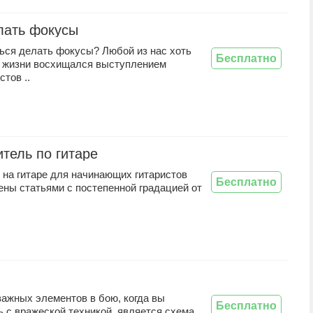
лать фокусы
ться делать фокусы? Любой из нас хоть
Бесплатно
 жизни восхищался выступлением
тов ..
тель по гитаре
 на гитаре для начинающих гитаристов
Бесплатно
ены статьями с постепенной градацией от
важных элементов в бою, когда вы
Бесплатно
 с вражеской техникой, является схема