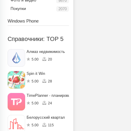
Фото и видео
9870
Покупки
2070
Windows Phone
Справочники: TOP 5
Алмаз недвижимость
5.00
20
Spin it Win
5.00
28
TimePlanner - планировщик задач на день
5.00
24
Белорусский квартал
5.00
115