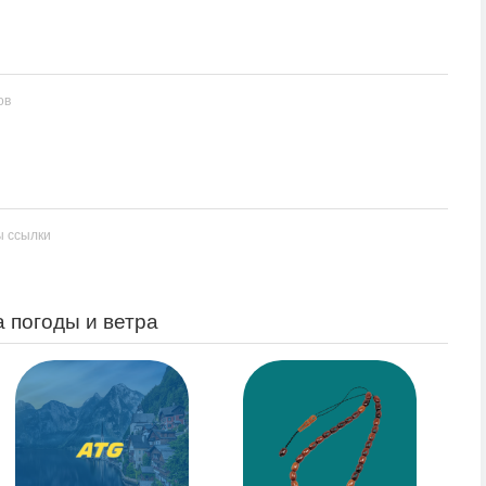
ов
ы ссылки
а погоды и ветра