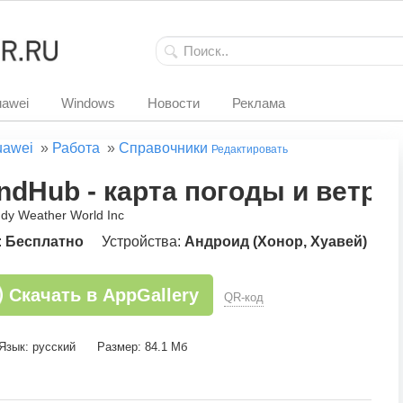
awei
Windows
Новости
Реклама
uawei
»
Работа
»
Справочники
Редактировать
ndHub - карта погоды и ветра
ndy Weather World Inc
:
Бесплатно
Устройства:
Андроид (Хонор, Хуавей)
Скачать в AppGallery
QR-код
Язык: русский
Размер: 84.1 Мб