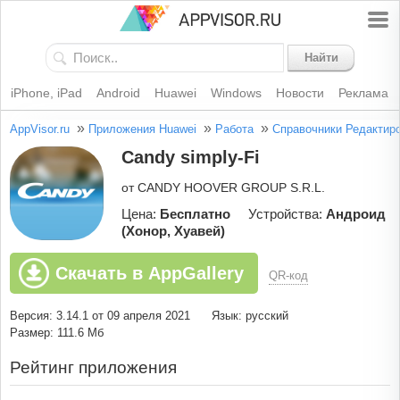
Найти
iPhone, iPad
Android
Huawei
Windows
Новости
Реклама
»
»
»
AppVisor.ru
Приложения Huawei
Работа
Справочники
Редактир
Candy simply-Fi
от CANDY HOOVER GROUP S.R.L.
Цена:
Бесплатно
Устройства:
Андроид
(Хонор, Хуавей)
Скачать в AppGallery
QR-код
Версия: 3.14.1 от 09 апреля 2021
Язык: русский
Размер: 111.6 Мб
Рейтинг приложения