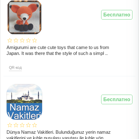
Бесплатно
Amigurumi are cute cute toys that came to us from
Japan. It was there that the style of such a simpl ..
QR-код
Бесплатно
Dünya Namaz Vakitleri. Bulunduğunuz yerin namaz
vakitlerini ve kıble pusulası vasıtası ile kıble yön ..