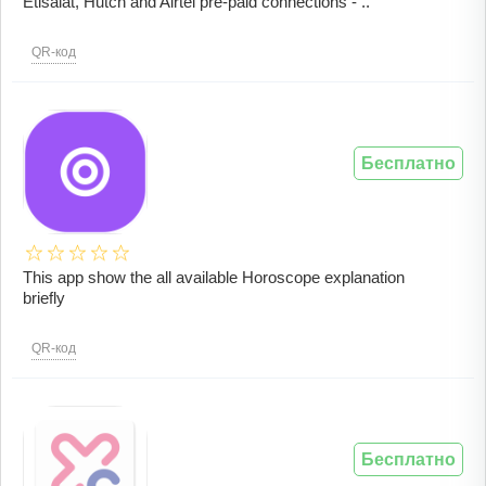
Etisalat, Hutch and Airtel pre-paid connections - ..
QR-код
Бесплатно
This app show the all available Horoscope explanation
briefly
QR-код
Бесплатно