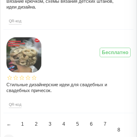
Вязание крючком, схемы вязания детских штанов,
идеи дизайна.
QR-код
Бесплатно
Стильные дизайнерские идеи для свадебных и
свадебных причесок.
QR-код
←
1
2
3
4
5
6
7
8