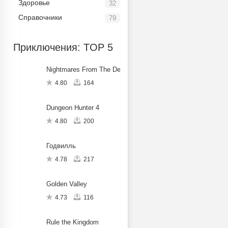
Здоровье
32
Справочники
79
Приключения: TOP 5
Nightmares From The Deep: The Cursed Heart
4.80
164
Dungeon Hunter 4
4.80
200
Годвилль
4.78
217
Golden Valley
4.73
116
Rule the Kingdom