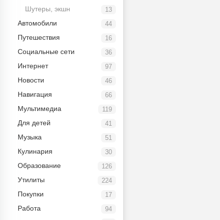
Шутеры, экшн
13
Автомобили
44
Путешествия
16
Социальные сети
36
Интернет
97
Новости
46
Навигация
66
Мультимедиа
119
Для детей
41
Музыка
51
Кулинария
30
Образование
126
Утилиты
224
Покупки
17
Работа
94