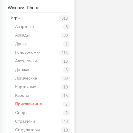
Windows Phone
Игры
313
Азартные
5
Аркады
30
Драки
1
Головоломки
114
Авто, гонки
13
Детские
6
Логические
39
Карточные
10
Квесты
15
Приключения
7
Спорт
2
Стратегии
48
Симуляторы
10