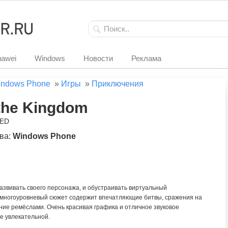
awei
Windows
Новости
Реклама
ndows Phone
»
Игры
»
Приключения
the Kingdom
TED
ва:
Windows Phone
развивать своего персонажа, и обустраивать виртуальный
 многоуровневый сюжет содержит впечатляющие битвы, сражения на
ние ремёслами. Очень красивая графика и отличное звуковое
е увлекательной.