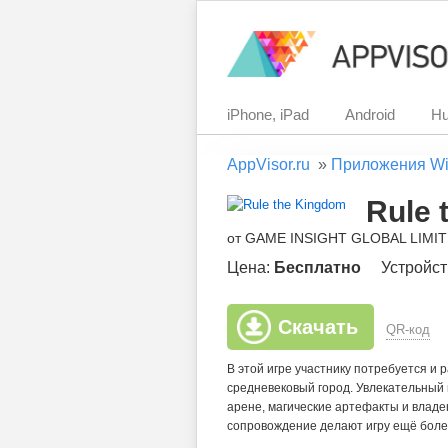
iPhone, iPad
Android
Hu
AppVisor.ru
»
Приложения Wi
Rule 
от GAME INSIGHT GLOBAL LIMI
Цена:
Бесплатно
Устройст
Скачать
QR-код
В этой игре участнику потребуется и 
средневековый город. Увлекательный
арене, магические артефакты и владе
сопровождение делают игру ещё боле