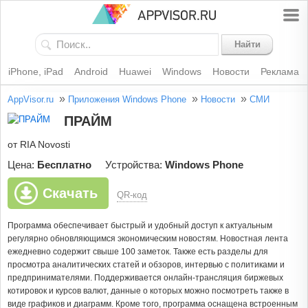
Найти
iPhone, iPad
Android
Huawei
Windows
Новости
Реклама
»
»
»
AppVisor.ru
Приложения Windows Phone
Новости
СМИ
ПРАЙМ
от RIA Novosti
Цена:
Бесплатно
Устройства:
Windows Phone
Скачать
QR-код
Программа обеспечивает быстрый и удобный доступ к актуальным
регулярно обновляющимся экономическим новостям. Новостная лента
ежедневно содержит свыше 100 заметок. Также есть разделы для
просмотра аналитических статей и обзоров, интервью с политиками и
предпринимателями. Поддерживается онлайн-трансляция биржевых
котировок и курсов валют, данные о которых можно посмотреть также в
виде графиков и диаграмм. Кроме того, программа оснащена встроенным