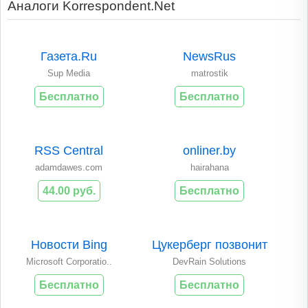
Аналоги Korrespondent.Net
Газета.Ru
NewsRus
Sup Media
matrostik
Бесплатно
Бесплатно
RSS Central
onliner.by
adamdawes.com
hairahana
44.00 руб.
Бесплатно
Новости Bing
Цукерберг позвонит
Microsoft Corporatio..
DevRain Solutions
Бесплатно
Бесплатно