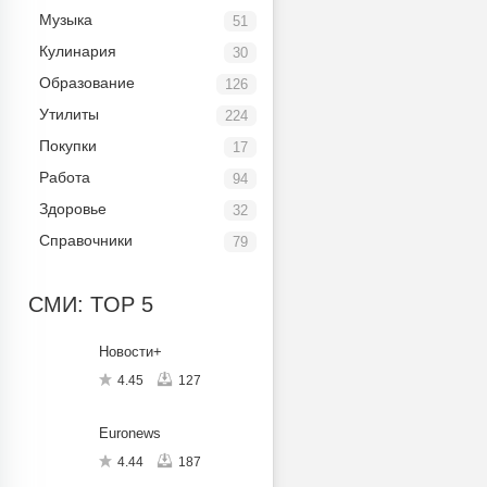
Музыка
51
Кулинария
30
Образование
126
Утилиты
224
Покупки
17
Работа
94
Здоровье
32
Справочники
79
СМИ: TOP 5
Новости+
4.45
127
Euronews
4.44
187