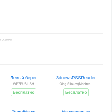
ы ссылки
Левый берег
3dnewsRSSReader
WP7PUBLISH
Oleg Silakov(Mobitec..
Бесплатно
Бесплатно
TengriNews
Newconomics