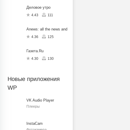
Деловое утро
4.43
111
Anews: all the news and blogs BETA
4.36
125
Газета.Ru
4.30
130
Новые приложения
WP
VK Audio Player
Плееры
InstaCam
Фотокамера