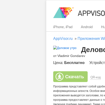
iPhone, iPad
Android
Hu
AppVisor.ru
»
Приложения Wi
Делово
от Vladimir Gondarev
Цена:
Бесплатно
Устройст
Скачать
QR-код
Программа представляет собой удобн
информационных агенств. Особое вни
приложения выводятся заголовки, по 
программа предоставляет данные о те
(включая графики динамики). Также в