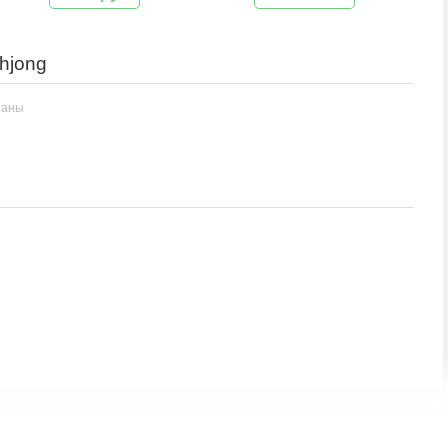
hjong
заны