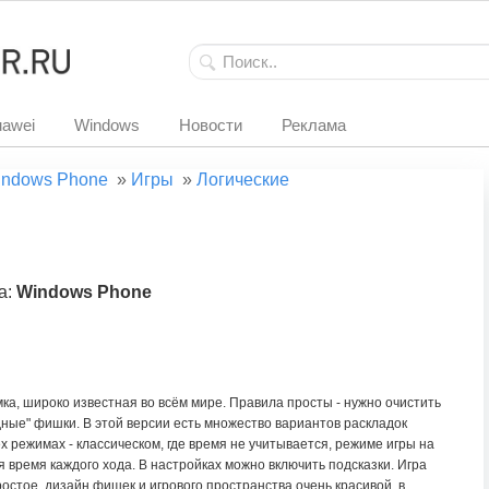
awei
Windows
Новости
Реклама
ndows Phone
»
Игры
»
Логические
а:
Windows Phone
ка, широко известная во всём мире. Правила просты - нужно очистить
дные" фишки. В этой версии есть множество вариантов раскладок
х режимах - классическом, где время не учитывается, режиме игры на
я время каждого хода. В настройках можно включить подсказки. Игра
остое, дизайн фишек и игрового пространства очень красивой, в