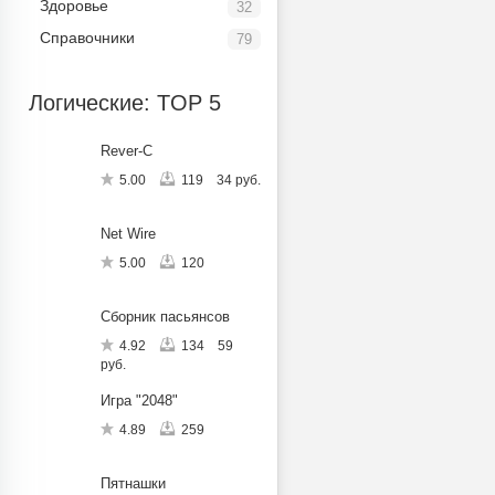
Здоровье
32
Справочники
79
Логические: TOP 5
Rever-C
5.00
119
34 руб.
Net Wire
5.00
120
Сборник пасьянсов
4.92
134
59
руб.
Игра "2048"
4.89
259
Пятнашки