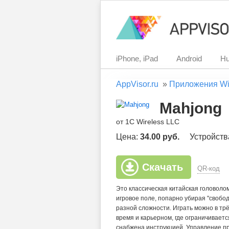
iPhone, iPad
Android
Hu
AppVisor.ru
»
Приложения Wi
Mahjong
от 1C Wireless LLC
Цена:
34.00 руб.
Устройств
Скачать
QR-код
Это классическая китайская головолом
игровое поле, попарно убирая "свобо
разной сложности. Играть можно в трё
время и карьерном, где ограничиваетс
снабжена инструкцией. Управление пр