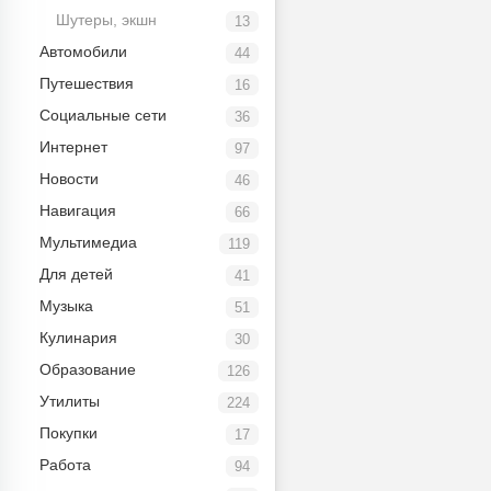
Шутеры, экшн
13
Автомобили
44
Путешествия
16
Социальные сети
36
Интернет
97
Новости
46
Навигация
66
Мультимедиа
119
Для детей
41
Музыка
51
Кулинария
30
Образование
126
Утилиты
224
Покупки
17
Работа
94