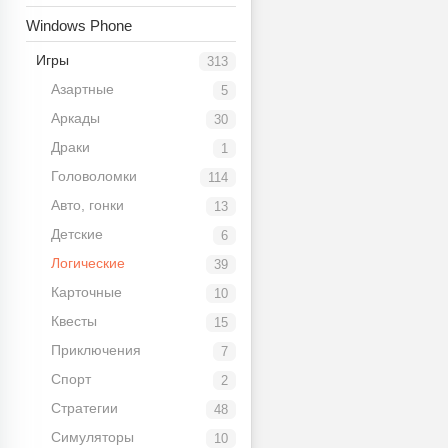
Windows Phone
Игры
313
Азартные
5
Аркады
30
Драки
1
Головоломки
114
Авто, гонки
13
Детские
6
Логические
39
Карточные
10
Квесты
15
Приключения
7
Спорт
2
Стратегии
48
Симуляторы
10