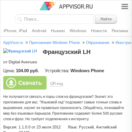
Найти
iPhone, iPad
Android
Huawei
Windows
Новости
Реклама
»
»
»
AppVisor.ru
Приложения Windows Phone
Образование
Иностран
Французский LH
от Digital Avenues
Цена:
104.00 руб.
Устройства:
Windows Phone
Скачать
QR-код
Не получается связать и пары слов на французском? Значит это
приложение для вас. "Языковой гид" подскажет самые точные слова и
выражения, научит их правильно произносить. Общайтесь, познавайте
мир без языковых барьеров. Приложение содержит более 500 русских
слов и фраз. Не требует подключения к интернету.
Версия: 1.1.0.0 от 23 июля 2012
Язык: Русский, Английский