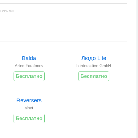
ы ссылки
c
Balda
Людо Lite
ArtemFarafonov
b-interaktive GmbH
Бесплатно
Бесплатно
Reversers
alnet
Бесплатно