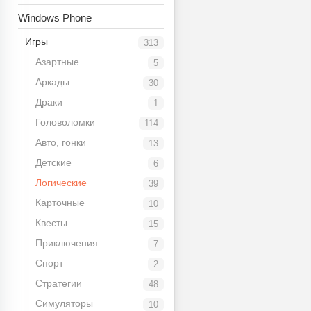
Windows Phone
Игры
313
Азартные
5
Аркады
30
Драки
1
Головоломки
114
Авто, гонки
13
Детские
6
Логические
39
Карточные
10
Квесты
15
Приключения
7
Спорт
2
Стратегии
48
Симуляторы
10