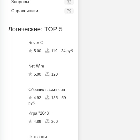
Здоровье
32
Справочники
79
Логические: TOP 5
Rever-C
5.00
119
34 руб.
Net Wire
5.00
120
Сборник пасьянсов
4.92
135
59
руб.
Игра "2048"
4.89
260
Пятнашки