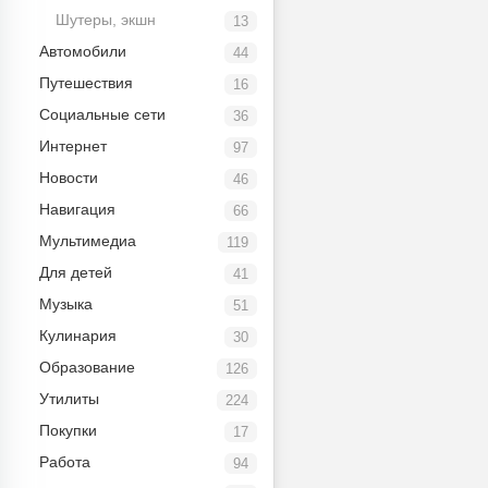
Шутеры, экшн
13
Автомобили
44
Путешествия
16
Социальные сети
36
Интернет
97
Новости
46
Навигация
66
Мультимедиа
119
Для детей
41
Музыка
51
Кулинария
30
Образование
126
Утилиты
224
Покупки
17
Работа
94