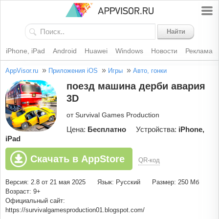
Найти
iPhone, iPad
Android
Huawei
Windows
Новости
Реклама
»
»
»
AppVisor.ru
Приложения iOS
Игры
Авто, гонки
поезд машина дерби авария
3D
от Survival Games Production
Цена:
Бесплатно
Устройства:
iPhone,
iPad
Скачать в AppStore
QR-код
Версия: 2.8 от 21 мая 2025
Язык: Русский
Размер: 250 Мб
Возраст: 9+
Официальный сайт:
https://survivalgamesproduction01.blogspot.com/