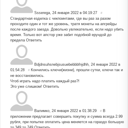
Ssserega
,
24 января 2022 в 04:19:27
#
Стандартная ездилка с чекпоинтами, где вы раз за разом
проходите один и тот же уровень, тратя монеты на апгрейды
после каждого заезда. Довольно увлекательно, если надо убить
время. Только вот апстор уже забит подобной ерундой до
предела
Ответить
Bdjdnsuhsnebjsusuebebbbfnjdhh
,
24 января 2022 в
01:54:28
Кончились ключи(жизни), прошли сутки, ключи так и
#
не восстановились.
Чтоб играть надо платить каждый раз?!
Это уже слишком!
Ответить
Валимко
,
24 января 2022 в 01:38:29
В
#
приложении предлагает совершить покупку и сумма всегда 2.99
рубля, при попытке оплатить цена меняется на гораздо большую
то 349 то 749
Ответить