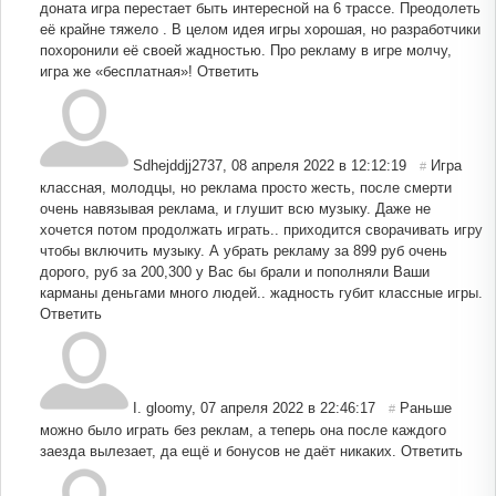
доната игра перестает быть интересной на 6 трассе. Преодолеть
её крайне тяжело . В целом идея игры хорошая, но разработчики
похоронили её своей жадностью. Про рекламу в игре молчу,
игра же «бесплатная»!
Ответить
Sdhejddjj2737
,
08 апреля 2022 в 12:12:19
Игра
#
классная, молодцы, но реклама просто жесть, после смерти
очень навязывая реклама, и глушит всю музыку. Даже не
хочется потом продолжать играть.. приходится сворачивать игру
чтобы включить музыку. А убрать рекламу за 899 руб очень
дорого, руб за 200,300 у Вас бы брали и пополняли Ваши
карманы деньгами много людей.. жадность губит классные игры.
Ответить
I. gloomy
,
07 апреля 2022 в 22:46:17
Раньше
#
можно было играть без реклам, а теперь она после каждого
заезда вылезает, да ещё и бонусов не даёт никаких.
Ответить