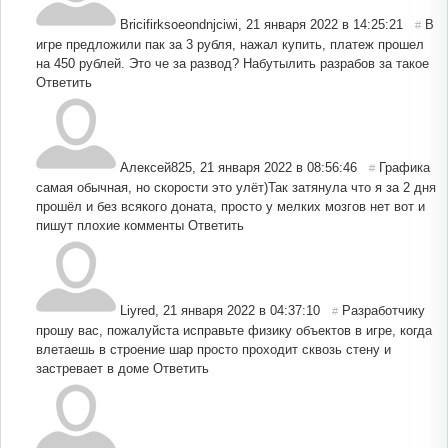
Bricifirksoeondnjciwi
,
21 января 2022 в 14:25:21
В
#
игре предложили пак за 3 рубля, нажал купить, платеж прошел
на 450 рублей. Это че за развод? Набутылить разрабов за такое
Ответить
Алексей825
,
21 января 2022 в 08:56:46
Графика
#
самая обычная, но скорости это улёт)Так затянула что я за 2 дня
прошёл и без всякого доната, просто у мелких мозгов нет вот и
пишут плохие комменты
Ответить
Liyred
,
21 января 2022 в 04:37:10
Разработчику
#
прошу вас, пожалуйста исправьте физику объектов в игре, когда
влетаешь в строение шар просто проходит сквозь стену и
застревает в доме
Ответить