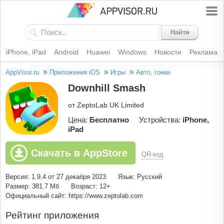
Найти
iPhone, iPad
Android
Huawei
Windows
Новости
Реклама
»
»
»
AppVisor.ru
Приложения iOS
Игры
Авто, гонки
Downhill Smash
от ZeptoLab UK Limited
Цена:
Бесплатно
Устройства:
iPhone,
iPad
Скачать в AppStore
QR-код
Версия: 1.9.4 от 27 декабря 2023
Язык: Русский
Размер: 381.7 Мб
Возраст: 12+
Официальный сайт: https://www.zeptolab.com
Рейтинг приложения