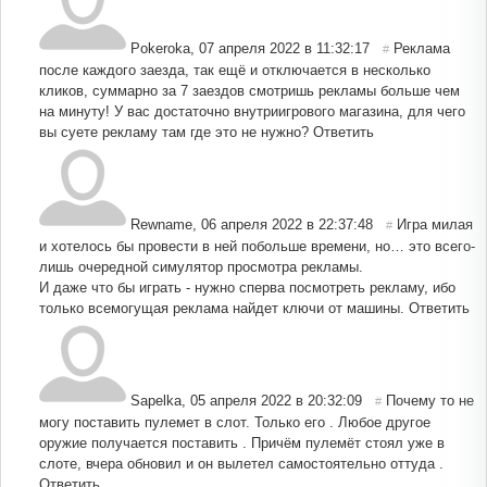
Pokeroka
,
07 апреля 2022 в 11:32:17
Реклама
#
после каждого заезда, так ещё и отключается в несколько
кликов, суммарно за 7 заездов смотришь рекламы больше чем
на минуту! У вас достаточно внутриигрового магазина, для чего
вы суете рекламу там где это не нужно?
Ответить
Rewname
,
06 апреля 2022 в 22:37:48
Игра милая
#
и хотелось бы провести в ней побольше времени, но… это всего-
лишь очередной симулятор просмотра рекламы.
И даже что бы играть - нужно сперва посмотреть рекламу, ибо
только всемогущая реклама найдет ключи от машины.
Ответить
Sapelka
,
05 апреля 2022 в 20:32:09
Почему то не
#
могу поставить пулемет в слот. Только его . Любое другое
оружие получается поставить . Причём пулемёт стоял уже в
слоте, вчера обновил и он вылетел самостоятельно оттуда .
Ответить