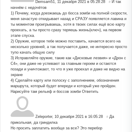
Demsam51
,
11 декабря 2021 в 05:28:28
И так
#
начнём с недочётов
1) Почему, когда доезжаешь до босса зомби на полной скорости,
меня зачастую откидывает назад и СРАЗУ появляется лавина и
ты моментом проигрываешь, хотя в твоих силах ещё всю карту
проехать, а ты просто сразу теряешь жизнь(ключ), на первом
этапе спуска.
2) Оружие, которое тебе можно поставить, качается всего на
несколько уровней, а так получается даже, не интересно просто
тупо качать общую силу
3) Исправляйте оружие, такие как «Дисковые лезвия» и «Дрон с
C4», они даже не успевают за главным героем и остаются
позади и уничтожают, то что я уже проехал и даже не видно на
экране
4) Сделайте карту или полоску с заполнением, обозначения
маршрута, который будет впереди и который уже пройден.
Нарисуйте там рельеф и боссов зомби
Ответить
Zeleporter
,
10 декабря 2021 в 16:05:28
Да
#
прикольная, да гриндилка
Но просить заплатить вообще за все? Это перебор