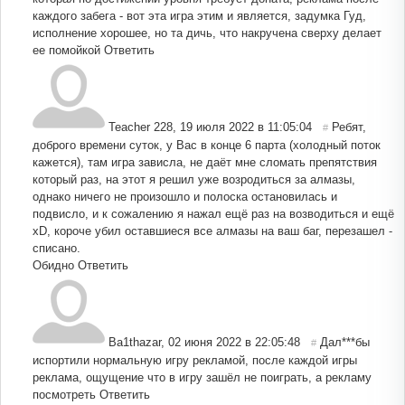
каждого забега - вот эта игра этим и является, задумка Гуд,
исполнение хорошее, но та дичь, что накручена сверху делает
ее помойкой
Ответить
Teacher 228
,
19 июля 2022 в 11:05:04
Ребят,
#
доброго времени суток, у Вас в конце 6 парта (холодный поток
кажется), там игра зависла, не даёт мне сломать препятствия
который раз, на этот я решил уже возродиться за алмазы,
однако ничего не произошло и полоска остановилась и
подвисло, и к сожалению я нажал ещё раз на возводиться и ещё
xD, короче убил оставшиеся все алмазы на ваш баг, перезашел -
списано.
Обидно
Ответить
Ba1thazar
,
02 июня 2022 в 22:05:48
Дал***бы
#
испортили нормальную игру рекламой, после каждой игры
реклама, ощущение что в игру зашёл не поиграть, а рекламу
посмотреть
Ответить