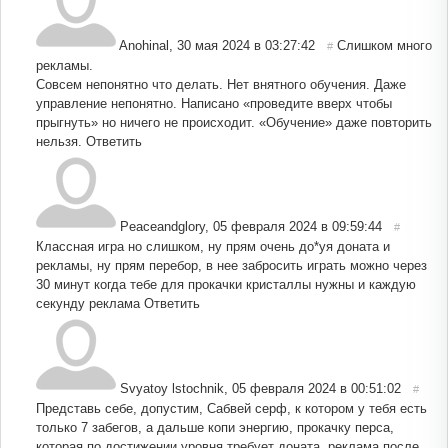
Anohinal
,
30 мая 2024 в 03:27:42
Слишком много
#
рекламы.
Совсем непонятно что делать. Нет внятного обучения. Даже
управление непонятно. Написано «проведите вверх чтобы
прыгнуть» но ничего не происходит. «Обучение» даже повторить
нельзя.
Ответить
Peaceandglory
,
05 февраля 2024 в 09:59:44
#
Классная игра но слишком, ну прям очень до*уя доната и
рекламы, ну прям перебор, в нее забросить играть можно через
30 минут когда тебе для прокачки кристаллы нужны и каждую
секунду реклама
Ответить
Svyatoy lstochnik
,
05 февраля 2024 в 00:51:02
#
Представь себе, допустим, Сабвей серф, к котором у тебя есть
только 7 забегов, а дальше копи энергию, прокачку перса,
которая по достижении уровня требует доната, реклама после