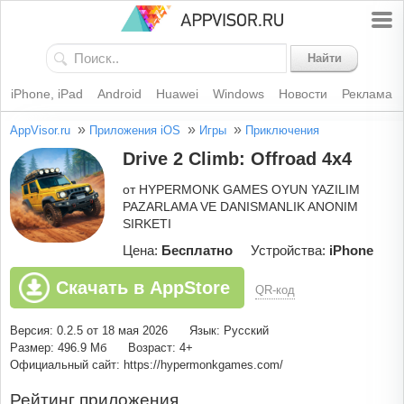
Найти
iPhone, iPad
Android
Huawei
Windows
Новости
Реклама
»
»
»
AppVisor.ru
Приложения iOS
Игры
Приключения
Drive 2 Climb: Offroad 4x4
от HYPERMONK GAMES OYUN YAZILIM
PAZARLAMA VE DANISMANLIK ANONIM
SIRKETI
Цена:
Бесплатно
Устройства:
iPhone
Скачать в AppStore
QR-код
Версия: 0.2.5 от 18 мая 2026
Язык: Русский
Размер: 496.9 Мб
Возраст: 4+
Официальный сайт: https://hypermonkgames.com/
Рейтинг приложения