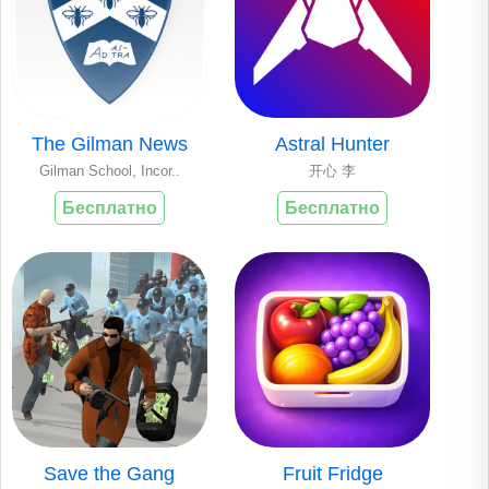
The Gilman News
Astral Hunter
Gilman School, Incor..
开心 李
Бесплатно
Бесплатно
Save the Gang
Fruit Fridge