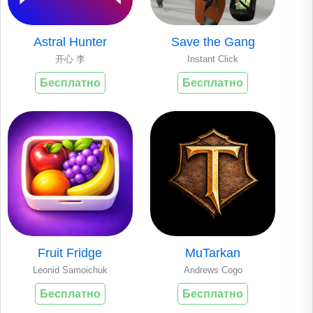
Astral Hunter
Save the Gang
开心 李
Instant Click
Бесплатно
Бесплатно
Fruit Fridge
MuTarkan
Leonid Samoichuk
Andrews Cogo
Бесплатно
Бесплатно