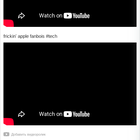
frickin' apple fanbois #tech
Добавить видеоролик