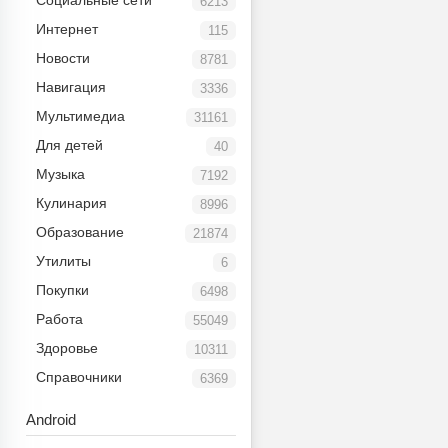
Социальные сети
6213
Интернет
115
Новости
8781
Навигация
3336
Мультимедиа
31161
Для детей
40
Музыка
7192
Кулинария
8996
Образование
21874
Утилиты
6
Покупки
6498
Работа
55049
Здоровье
10311
Справочники
6369
Android