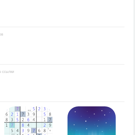
ов
ы ссылки