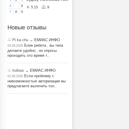
5.15
9
Новые отзывы
Pi ka chu
→ ЕМИАС.ИНФО
Блин ребята , вы типа
03.08.2026
делаете удобно , но опросы
проходить это время т..
Irufous
→ ЕМИАС.ИНФО
Если проблему с
01.08.2026
невозможностью авторизации вы
предлагаете вылечить тол..