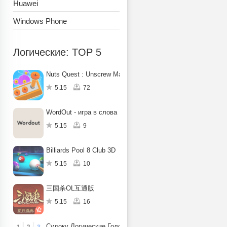
Huawei
Windows Phone
Логические: TOP 5
Nuts Quest : Unscrew Mania
5.15
72
WordOut - игра в слова
5.15
9
Billiards Pool 8 Club 3D
5.15
10
三国杀OL互通版
5.15
16
Судоку Логические Головоломки