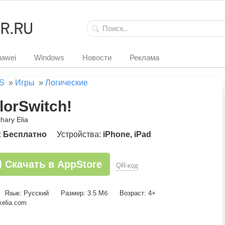
awei
Windows
Новости
Реклама
S
»
Игры
»
Логические
lorSwitch!
hary Elia
:
Бесплатно
Устройства:
iPhone, iPad
Скачать в AppStore
QR-код
Язык: Русский
Размер: 3.5 Мб
Возраст: 4+
kelia.com