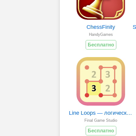
ChessFinity
HandyGames
Бесплатно
Line Loops — логические голово
Final Game Studio
Бесплатно