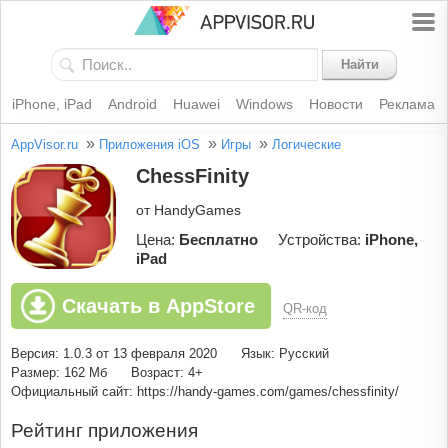
Найти
iPhone, iPad
Android
Huawei
Windows
Новости
Реклама
»
»
»
AppVisor.ru
Приложения iOS
Игры
Логические
ChessFinity
от HandyGames
Цена:
Бесплатно
Устройства:
iPhone,
iPad
Скачать в AppStore
QR-код
Версия: 1.0.3 от 13 февраля 2020
Язык: Русский
Размер: 162 Мб
Возраст: 4+
Официальный сайт: https://handy-games.com/games/chessfinity/
Рейтинг приложения