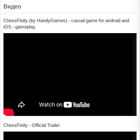
Видео
ChessFinity (by HandyGames) - casual game for android and
iOS - gameplay.
ChessFinity - Official Trailer