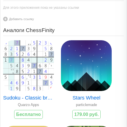
Для этого приложения пока не указаны ссылки
Добавить ссылку
Аналоги ChessFinity
Sudoku - Classic brain teaser
Stars Wheel
Quarzo Apps
particlemade
Бесплатно
179.00 руб.