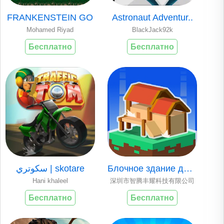
FRANKENSTEIN GO
Astronaut Adventur..
Mohamed Riyad
BlackJack92k
Бесплатно
Бесплатно
سكوتري | skotare
Блочное здание для..
Hani khaleel
深圳市智腾丰耀科技有限公司
Бесплатно
Бесплатно