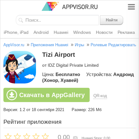
Найти
iPhone, iPad
Android
Huawei
Windows
Новости
Реклама
»
»
»
AppVisor.ru
Приложения Huawei
Игры
Ролевые
Редактировать
Tizi Airport
от IDZ Digital Private Limited
Цена:
Бесплатно
Устройства:
Андроид
(Хонор, Хуавей)
Скачать в AppGallery
QR-код
Версия: 1.2 от 18 сентября 2021
Размер: 226 Мб
Рейтинг приложения
0.00
(0)
Huawei Store: 0.00