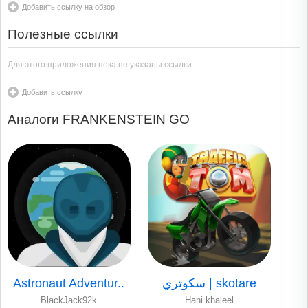
Добавить ссылку на обзор
Полезные ссылки
Для этого приложения пока не указаны ссылки
Добавить ссылку
Аналоги FRANKENSTEIN GO
Astronaut Adventur..
سكوتري | skotare
BlackJack92k
Hani khaleel