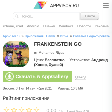
Найти
iPhone, iPad
Android
Huawei
Windows
Новости
Реклама
»
»
»
AppVisor.ru
Приложения Huawei
Игры
Ролевые
Редактировать
FRANKENSTEIN GO
от Mohamed Riyad
Цена:
Бесплатно
Устройства:
Андроид
(Хонор, Хуавей)
Скачать в AppGallery
QR-код
Версия: 3.1 от 14 сентября 2021
Размер: 10.3 Мб
Рейтинг приложения
0.00
(0)
Huawei Store: 0.00