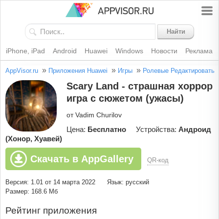
Найти
iPhone, iPad
Android
Huawei
Windows
Новости
Реклама
»
»
»
AppVisor.ru
Приложения Huawei
Игры
Ролевые
Редактировать
Scary Land - страшная хоррор
игра с сюжетом (ужасы)
от Vadim Churilov
Цена:
Бесплатно
Устройства:
Андроид
(Хонор, Хуавей)
Скачать в AppGallery
QR-код
Версия: 1.01 от 14 марта 2022
Язык: русский
Размер: 168.6 Мб
Рейтинг приложения